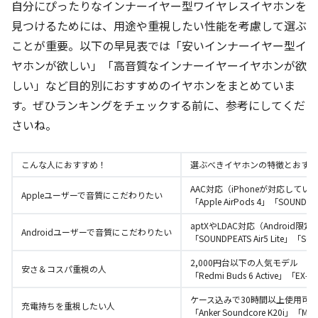
自分にぴったりなインナーイヤー型ワイヤレスイヤホンを
見つけるためには、用途や重視したい性能を考慮して選ぶ
ことが重要。以下の早見表では「安いインナーイヤー型イ
ヤホンが欲しい」「高音質なインナーイヤーイヤホンが欲
しい」など目的別におすすめのイヤホンをまとめていま
す。ぜひランキングをチェックする前に、参考にしてくだ
さいね。
こんな人におすすめ！
選ぶべきイヤホンの特徴とおすす
AAC対応（iPhoneが対応して
Appleユーザーで音質にこだわりたい
「Apple AirPods 4」「SOUNDPEA
aptXやLDAC対応（Android
Androidユーザーで音質にこだわりたい
「SOUNDPEATS Air5 Lite」「SOU
2,000円台以下の人気モデル
安さ＆コスパ重視の人
「Redmi Buds 6 Active」「EX-DAS
ケース込みで30時間以上使用可
充電持ちを重視したい人
「Anker Soundcore K20i」「META