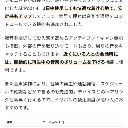
シルエットが改良され、軸がやや短くスタイリッシュに変
化したAirPods 4。
1日中使用しても快適な着け心地で、安
定感もアップ
しています。素早く押せば音楽や通話をコン
トロールできる機能も追加されました。
雑音を排除して没入感を高めるアクティブノイキャン機能
も搭載。外部の音を取り込むモードもあり、周りの音をキ
ャッチすることもできます。
近くにいる人との会話時に
は、自動的に再生中の音楽のボリュームを下げる
機能も便
利ですよ。
また音声操作により、音楽の再生や通話発信、スケジュー
ルの確認などができるのも先進的。デバイスとのペアリン
グも素早く行えるので、イヤホンの使用頻度が高い人にお
すすめです。
重さ
ケース込み34.7g