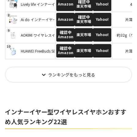
確認中
Amazon
Yahoo!
Lively life インナーイヤー型ワイヤレスイヤホン LL01
44.
楽天市場
確認中
Amazon
Yahoo!
Ai do インナーイヤー型ワイヤレスイヤホン A2 Pro
片耳各2
楽天市場
確認中
楽天市場
Yahoo!
AOKIMI ワイヤレスイヤホン V12
約32g（ケ
Amazon
確認中
楽天市場
Yahoo!
HUAWEI FreeBuds SE 2
片耳各3
Amazon
ランキングをもっと見る
インナーイヤー型ワイヤレスイヤホンおすす
め人気ランキング22選