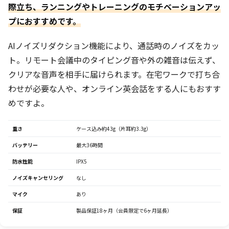
際立ち、ランニングやトレーニングのモチベーションアッ
プにおすすめです。
AIノイズリダクション機能により、通話時のノイズをカッ
ト。リモート会議中のタイピング音や外の雑音は伝えず、
クリアな音声を相手に届けられます。在宅ワークで打ち合
わせが必要な人や、オンライン英会話をする人にもおすす
めですよ。
重さ
ケース込み約43g（片耳約3.3g）
バッテリー
最大36時間
防水性能
IPX5
ノイズキャンセリング
なし
マイク
あり
保証
製品保証18ヶ月（会員限定で6ヶ月延長）