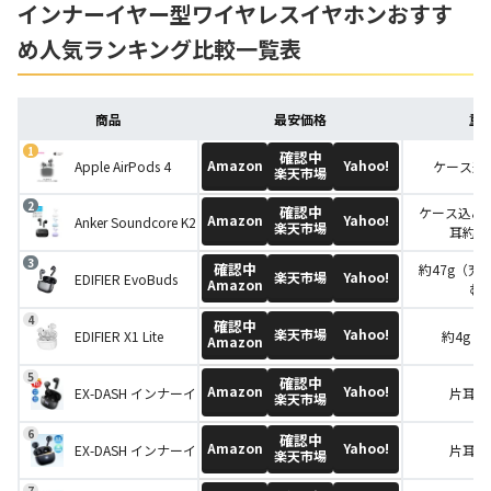
インナーイヤー型ワイヤレスイヤホンおすす
め人気ランキング比較一覧表
商品
最安価格
重
確認中
Amazon
Yahoo!
Apple AirPods 4
ケース込み
楽天市場
確認中
ケース込み約
Amazon
Yahoo!
Anker Soundcore K20i
楽天市場
耳約3.
確認中
約47g（充
楽天市場
Yahoo!
EDIFIER EvoBuds
Amazon
む
確認中
楽天市場
Yahoo!
EDIFIER X1 Lite
約4g（
Amazon
確認中
Amazon
Yahoo!
EX-DASH インナーイヤー型ワイヤレスイヤホン E1
片耳各3
楽天市場
確認中
Amazon
Yahoo!
EX-DASH インナーイヤー型ワイヤレスイヤホン E8
片耳各3
楽天市場