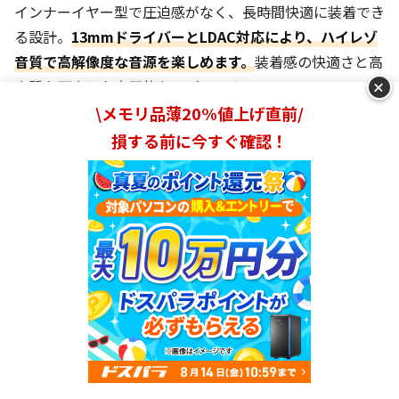
インナーイヤー型で圧迫感がなく、長時間快適に装着でき
る設計。
13mmドライバーとLDAC対応により、ハイレゾ
音質で高解像度な音源を楽しめます。
装着感の快適さと高
+
音質を両立した実用的なモデルです。
\メモリ品薄20%値上げ直前/
アダプティブANCが周囲の環境を自動認識し、最適なノイ
損する前に今すぐ確認！
ズキャンセリングを提供。電車内やカフェでの使用時に雑
音をしっかり軽減。デュアルマイクとAI通話ノイズリダク
ション技術で、クリアな通話品質も実現します。
最大35時間のロングバッテリーで、充電ケース併用なら数
日の旅行でも対応。
IP54防水性能により日常の汗や雨に
も強く、スポーツや通勤など様々なシーンで活躍。
Bluetooth 6.1とマルチポイント接続対応で、複数のデバ
イスの間でスムーズな切り替えが可能です。
ランキングを見る
重さ
約47g（充電ケース含む）