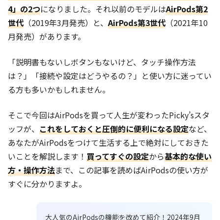
4」の2つ
になりました。それ以前のモデルは
AirPods第2
世代
（2019年3月発売）と、
AirPods第3世代
（2021年10
月発売）があります。
「説
明書もないしボタンもないけど、タッチ操作方法
は？」「接続や設定はどうやるの？」と使い方に迷ってい
る方も多いかもしれません。
そこで今回はAirPodsを買って人生が変わったPicky’sスタ
ッフ
が、
これをしておくと圧倒的に便利になる設定
など、
あなたがAirPodsをつけて生活する上で絶対にしておきた
いことを解説します！
買ってすぐの設定
から
基本的な使い
方・操作方法
まで、この記事を読めばAirPodsの使い方が
すぐに分かりますよ。
大人気のAirPodsの機能を改めて紹介！2024年9月