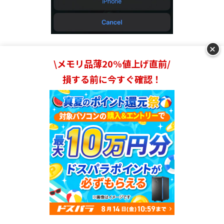
+
一般的なワイヤレスイヤホンならイヤホンをタッチするこ
\メモリ品薄20%値上げ直前/
とでボリューム調整ができるのですが、
AirPodsにはその
損する前に今すぐ確認！
機能が搭載されていません。
AirPods装着時の音量調節の方法は2つあります。
まず1つ目は、iPhoneやMacなどのデバイス側を操作し、
直接音量を調整する方法です。
2つ目は「Hey Siri」での音量調整です。
「音量上げて/下
げて」「ボリューム上げて/下げて」などと指示すること
で、ハンズフリーで音量をコントロール
することができま
す。