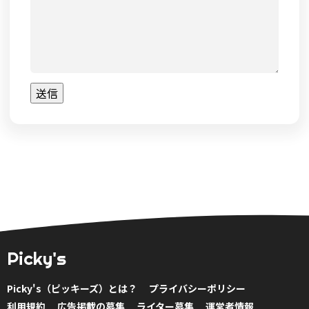
送信
I
f
y
o
u
a
r
e
a
Picky's
h
u
Picky's（ピッキーズ）とは？
プライバシーポリシー
m
利用規約
広告掲載の募集
ライター募集
運営者情報