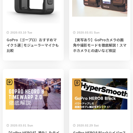
2020.03.10 Tue
2020.03.01 Sun
GoPro（ゴープロ）おすすめマ
【実写あり】GoProカメラの画
イク５選 | モジューラーマイクも
角や撮影モードを徹底解説！スマ
比較
ホカメラとの違いなど検証
2020.03.01 Sun
2020.02.29 Sat
【GoPro HERO8】進化したタイ
GoPro HERO8 Blackハイパース