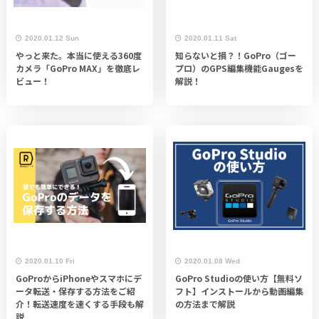
2020.01.12 Sun
2020.01.11 Sat
やっと来た。本当に使える360度
知らないと損？！GoPro（ゴー
カメラ「GoPro MAX」を徹底レ
プロ）のGPS編集機能Gaugesを
ビュー！
解説！
2020.01.10 Fri
2020.01.08 Wed
GoProからiPhoneやスマホにデ
GoPro Studioの使い方【無料ソ
ータ転送・保存する方法をご紹
フト】インストールから動画編集
介！転送速度を速くする手段も解
の方法まで解説
説