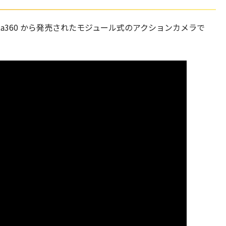
sta360 から発売された
モジュール式
のアクションカメラで