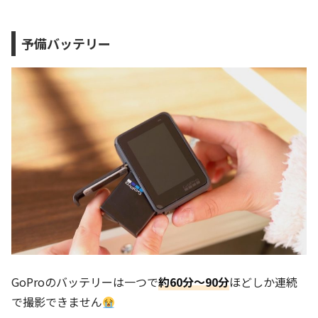
予備バッテリー
GoProのバッテリーは一つで
約
60分〜90分
ほどしか連続
で撮影できません