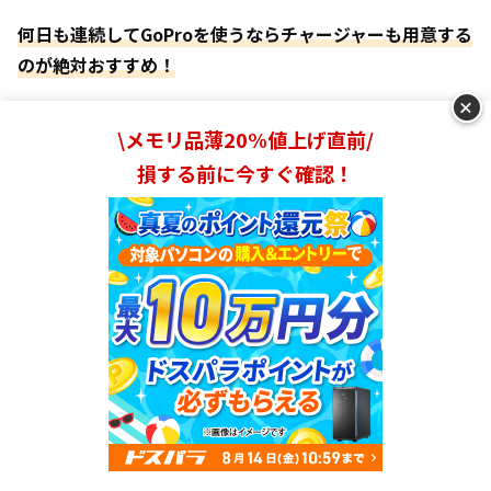
何日も連続してGoProを使うならチャージャーも用意する
のが絶対おすすめ！
+
\メモリ品薄20%値上げ直前/
損する前に今すぐ確認！
GoProのSDカードは買った方がいいの？
GoProのSDカードがセットになっていない場合は、サイ
トで別途予約するか、SDカードを自分で用意する必要が
あります。
Rentry（レントリー）
なら
全てのGoProに、GoPro公式
が推奨するSanDiskのSDカードが付属する
ので安心です