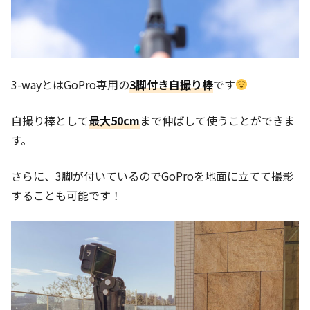
3-wayとはGoPro専用の
3脚付き自撮り棒
です
自撮り棒として
最大50cm
まで伸ばして使うことができま
す。
さらに、3脚が付いているのでGoProを地面に立てて撮影
することも可能です！