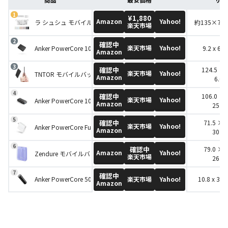
¥1,880
Amazon
Yahoo!
ラ シュシュ モバイルバッテリー
約135×70
楽天市場
確認中
楽天市場
Yahoo!
Anker PowerCore 10000
9.2 x 6 x
Amazon
確認中
124.5 × 
楽天市場
Yahoo!
TNTOR モバイルバッテリー
Amazon
6.0
確認中
106.0 × 
楽天市場
Yahoo!
Anker PowerCore 10000 PD Redux
Amazon
25.0
確認中
71.5 × 
楽天市場
Yahoo!
Anker PowerCore Fusion 5000
Amazon
30.0
確認中
79.0 × 
Amazon
Yahoo!
Zendure モバイルバッテリー SuperMini
楽天市場
26.0
確認中
楽天市場
Yahoo!
Anker PowerCore 5000
10.8 x 3.3
Amazon