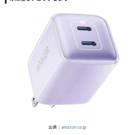
出典：
amazon.co.jp