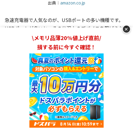
出典：
amazon.co.jp
急速充電器で人気なのが、USBポートの多い機種です。
+
USBポートが多いと、その分沢山のデバイスを繋げられる
ため、とても便利です。お友達や家族と充電器をシェアし
\メモリ品薄20%値上げ直前/
たり、充電器の数を減らしてコンセントをスッキリするこ
損する前に今すぐ確認！
とができ、スマホとパソコンを同時に給電したりできま
す。
注意しないといけないのは、ポートが分かれていると、
ワ
ット数は合計で考えないといけない
ところ。つまり30Wの
場合、1ポートに20Wの電気を流すと、もう一方は10Wに
なります。
たとえば、iPhone13とMacBook Airは、両方30Wの充電
ランキングを見る
に対応していますが、30W 2ポートの充電器で同時充電し