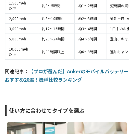
1,500mAh
約3〜5時間
約1〜2時間
短時間の買い
以下
2,000mAh
約8〜10時間
約2〜3時間
通勤＋日中の
3,000mAh
約12〜15時間
約3〜4時間
1日中のお出
5,000mAh
約20〜24時間
約4〜5時間
登山、キャン
10,000mAh
約30時間以上
約6〜8時間
連泊キャンプ
以上
関連記事：
【プロが選んだ】Ankerのモバイルバッテリー
おすすめ20選！機種比較ランキング
使い方に合わせてタイプを選ぶ