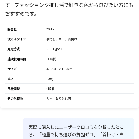
す。ファッションや推し活で好きな色から選びたい方にも
おすすめです。
静音性
20db
使えるタイプ
手持ち、卓上、首掛け
充電方式
USB Type-C
連続使用時間
16時間
サイズ
3.1×8.5×18.3cm
重さ
106g
風量調整
4段階
その他特徴
カバー取り外し可
実際に購入したユーザーの口コミを分析したとこ
ろ、「軽量で持ち運びの負担ゼロ」「首掛け・卓