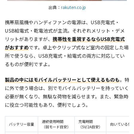
出典：
rakuten.co.jp
携帯扇風機やハンディファンの電源は、USB充電式・
USB給電式・乾電池式が主流。それぞれメリット・デメ
リットがありますが、
携帯性を重視するならUSB充電式
がおすすめ
です。卓上やクリップ式など室内の固定した場
所で使うなら、USB充電式・給電式の両方に対応してい
るものが便利ですよ。
製品の中にはモバイルバッテリーとして使えるものも
。特
に外で使う場合は、別でモバイルバッテリーを持っていく
必要が無くなり、無駄な荷物を減らせます。また、緊急時
に役立つ可能性もあり、便利でしょう。
連続使用時間
充電時間
バッテリー容量
向いている使
（弱モード目安）
（5V/2A目安）