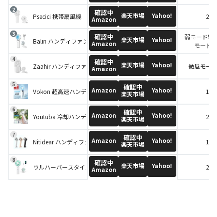
確認中
楽天市場
Yahoo!
Psecici 携帯扇風機
20d
Amazon
確認中
弱モード約2
楽天市場
Yahoo!
Balin ハンディファン
Amazon
モード約
確認中
楽天市場
Yahoo!
Zaahir ハンディファン 3WAY 携帯扇風機
微風モード
Amazon
確認中
Amazon
Yahoo!
Vokon 超高速ハンディファン
16d
楽天市場
確認中
Amazon
Yahoo!
Youtuba 冷却ハンディファン
20d
楽天市場
確認中
Amazon
Yahoo!
Nitidear ハンディファン
16d
楽天市場
確認中
楽天市場
Yahoo!
ウルハーバースタイル ハンディファン UR3109
20d
Amazon