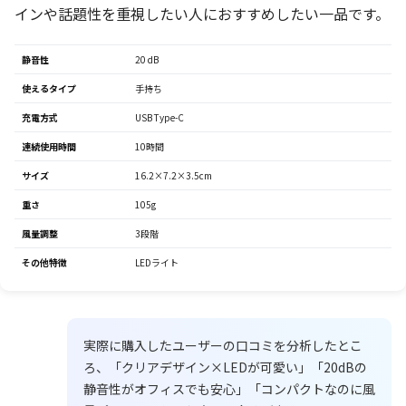
インや話題性を重視したい人におすすめしたい一品です。
静音性
20 dB
使えるタイプ
手持ち
充電方式
USB Type-C
連続使用時間
10時間
サイズ
16.2×7.2×3.5cm
重さ
105g
風量調整
3段階
その他特徴
LEDライト
実際に購入したユーザーの口コミを分析したとこ
ろ、「クリアデザイン×LEDが可愛い」「20dBの
静音性がオフィスでも安心」「コンパクトなのに風