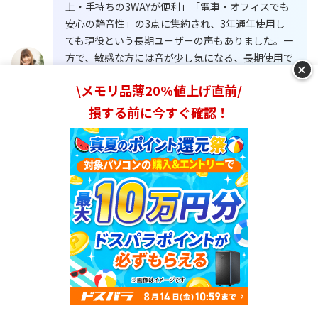
上・手持ちの3WAYが便利」「電車・オフィスでも
安心の静音性」の3点に集約され、3年通年使用し
ても現役という長期ユーザーの声もありました。一
方で、敏感な方には音が少し気になる、長期使用で
+
可動部がやや緩んでくる、という声もありました。
\メモリ品薄20%値上げ直前/
編集部
損する前に今すぐ確認！
Balin ハンディファン
3位
Balin
Amazon
楽天市場
ランキングを見る
Yahooショッピング