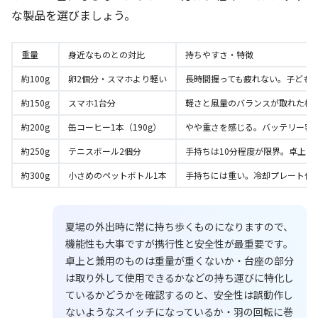
な製品を選びましょう。
重量
身近なものとの対比
持ちやすさ・特徴
約100g
卵2個分・スマホより軽い
長時間握っても疲れない。子ども
約150g
スマホ1台分
軽さと風量のバランスが取れた標
約200g
缶コーヒー1本（190g）
やや重さを感じる。バッテリー容
約250g
テニスボール2個分
手持ちは10分程度が限界。卓上や
約300g
小さめのペットボトル1本
手持ちには重い。冷却プレート付
夏場の外出時に常に持ち歩くものになりますので、
機能性も大事ですが携行性と安全性が最重要です。
卓上と兼用のものは重量が重くないか・台座の部分
は取り外して使用できるかなどの持ち運びに特化し
ているかどうかを確認するのと、安全性は誤動作し
ないようなスイッチになっているか・羽の回転に巻