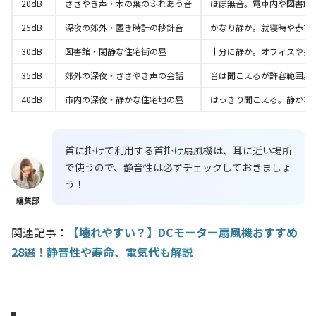
20dB
ささやき声・木の葉のふれあう音
ほぼ無音。電車内や図書館
25dB
深夜の郊外・置き時計の秒針音
かなり静か。就寝時や赤ち
30dB
図書館・閑静な住宅街の昼
十分に静か。オフィスや会
35dB
郊外の深夜・ささやき声の会話
音は聞こえるが許容範囲。
40dB
市内の深夜・静かな住宅地の昼
はっきり聞こえる。静かな
首に掛けて利用する首掛け扇風機は、耳に近い場所
で使うので、静音性は必ずチェックしておきましょ
う！
編集部
関連記事：
【壊れやすい？】DCモーター扇風機おすすめ
28選！静音性や寿命、電気代も解説