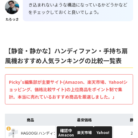
き込まれないような構造になっているかどうかなど
をチェックしておくと良いでしょう。
たろっさ
【静音・静かな】ハンディファン・手持ち扇
風機おすすめ人気ランキングの比較一覧表
Picky’s編集部が主要サイト(Amazon、楽天市場、Yahoo!シ
ョッピング、価格比較サイト)の上位商品をポイント制で集
計。本当に売れているおすすめ商品を厳選しました。」
商品
最安価格
静音
確認中
楽天市場
Yahoo!
HAGOOGI ハンディファン クリアデザイン
20 
Amazon