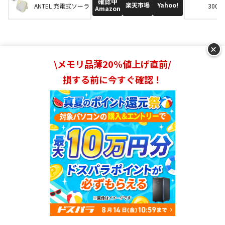
確認中
楽天市場
Yahoo!
ANTEL 充電式ソーラーパネルランタン
3000
Amazon
+
\メモリ品薄20%値上げ直前/
【日本メーカー製】ソーラーモバイルバッテ
損する前に今すぐ確認！
リーおすすめ人気ランキング5選
innowa 2in1 マグネッ
1位
ト式ワイヤレス充電セ
ット
innowa(イノワ)
Amazon
ランキングを見る