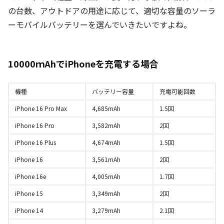
の台数、アウトドアの用途に応じて、適切な容量のソーラ
ーモバイルバッテリーを選んでいきたいですよね。
10000ｍAhでiPhoneを充電する場合
機種
バッテリー容量
充電可能回数
iPhone 16 Pro Max
4,685mAh
1.5回
iPhone 16 Pro
3,582mAh
2回
iPhone 16 Plus
4,674mAh
1.5回
iPhone 16
3,561mAh
2回
iPhone 16e
4,005mAh
1.7回
iPhone 15
3,349mAh
2回
iPhone 14
3,279mAh
2.1回