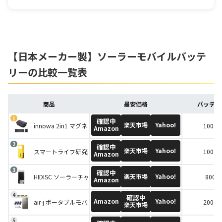
【日本メーカー製】ソーラーモバイルバッテ
リーの比較一覧表
商品
最安価格
バッテリ
確認中
楽天市場
Yahoo!
innowa 2in1 マグネット式ワイヤレス充電セット
10000
Amazon
確認中
楽天市場
Yahoo!
スマートライフ研究所 モバイルバッテリー どこでもエナジー WAKAWA
10000
Amazon
確認中
楽天市場
Yahoo!
HIDISC ソーラーチャージャー
8000
Amazon
確認中
Amazon
Yahoo!
air-j ポータブルモバイルソーラーバッテリー
20000
楽天市場