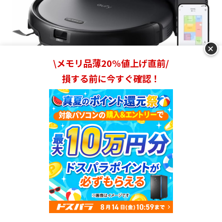
+
\メモリ品薄20%値上げ直前/
損する前に今すぐ確認！
出典：
amazon.co.jp
掃除が面倒な方や忙しい方におすすめなのがロボット掃除
機
です。自動で床のごみを取り除いてくれて、製品によっ
ては水拭きまでしてくれます。15〜20cm程度の隙間があ
ればロボット掃除機が通れるため、掃除機では掃除しにく
いベッドの下やソファの下もきれいにできますよ。
出社中のような人がいないタイミングで掃除してもらえる
ランキングを見る
ので、時間を有効活用できる
のが魅力。現在は食洗器・ド
ラム式洗濯機と並んで「令和の三種の神器」と呼ばれるく