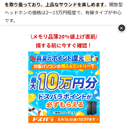
を取り扱っており、上品なサウンドを楽しめます
。開放型
ヘッドホンの価格は2～15万円程度で、有線タイプが中心
です。
+
AKGの開放型ヘッドホンの中の名機は「K701-Y3」。まず
\メモリ品薄20%値上げ直前/
おしゃれなデザインが目を惹きます。そして、中高域の再
損する前に今すぐ確認！
現性の高さ。刺さるような甲高い鳴り方ではなく、突き抜
けるような心地の良いサウンドを届けてくれますよ。
関連記事：
【全シリーズ解説】AKGのヘッドホンの選び方
がわかる！おすすめ15製品の人気ランキングを紹介
安いVS高い！開放型ヘッドホンの比較
ランキングを見る