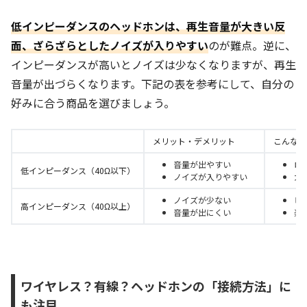
低インピーダンスのヘッドホンは、再生音量が大きい反
面、ざらざらとしたノイズが入りやすい
のが難点。逆に、
インピーダンスが高いとノイズは少なくなりますが、再生
音量が出づらくなります。下記の表を参考にして、自分の
好みに合う商品を選びましょう。
メリット・デメリット
こんな人
音量が出やすい
ロ
低インピーダンス（40Ω以下）
ノイズが入りやすい
大
ノイズが少ない
ピ
高インピーダンス（40Ω以上）
音量が出にくい
楽
ワイヤレス？有線？ヘッドホンの「接続方法」に
も注目