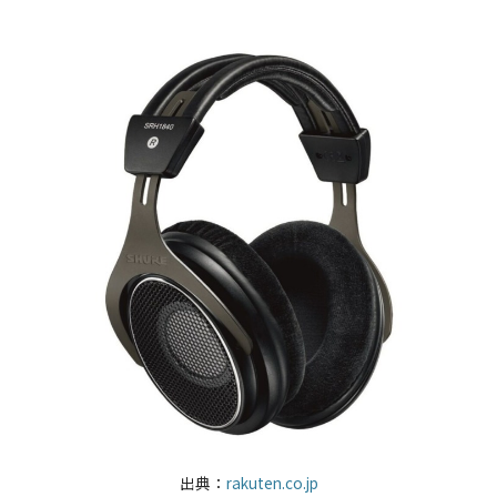
出典：
rakuten.co.jp