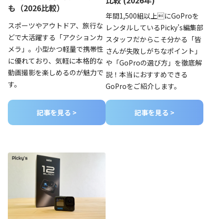
比較 (2026年)
も（2026比較）
年間1,500組以上にGoProを
スポーツやアウト
ドア、旅行な
レンタルしているPicky’s編集部
どで大活躍する「アクションカ
スタッフだからこそ分かる「皆
メラ」。小型かつ軽量で携帯性
さんが失敗しがちなポイント」
に優れており、気軽に本格的な
や「GoProの選び方」を徹底解
動画撮影を楽しめるのが魅力で
説！本当におすすめできる
す。
GoProをご紹介します。
記事を見る >
記事を見る >