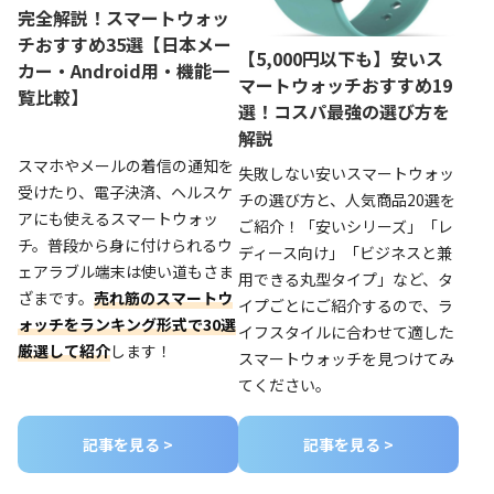
完全解説！スマートウォッ
チおすすめ35選【日本メー
【5,000円以下も】安いス
カー・Android用・機能一
マートウォッチおすすめ19
覧比較】
選！コスパ最強の選び方を
解説
スマホやメールの着信の通知を
失敗しない安いスマートウォッ
受けたり、電子決済、ヘルスケ
チの選び方と、人気商品20選を
アにも使えるスマートウォッ
ご紹介！「安いシリーズ」「レ
チ。普段から身に付けられるウ
ディース向け」「ビジネスと兼
ェアラブル端末は使い道もさま
用できる丸型タイプ」など、タ
ざまです。
売れ筋のスマートウ
イプごとにご紹介するので、ラ
ォッチをランキング形式で30選
イフスタイルに合わせて適した
厳選して紹介
します！
スマートウォッチを見つけてみ
てください。
記事を見る >
記事を見る >