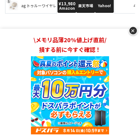
¥13,980
楽天市場
Yahoo!
ag トゥルーワイヤレスイヤホン TWS03R
4.1
Amazon
+
\メモリ品薄20%値上げ直前/
【7,000円以下】かわいいワイヤレスイヤホン
損する前に今すぐ確認！
人気おすすめ5選
7000円以下イヤホンはこんな方におすすめ！
ワイヤレスイヤホンの使用経験がある
長く使えるワイヤレスイヤホンがほしい
音質にもこだわりたい
ランキングを見る
4000~7000円の価格帯になると、音質もしっかりしたもの