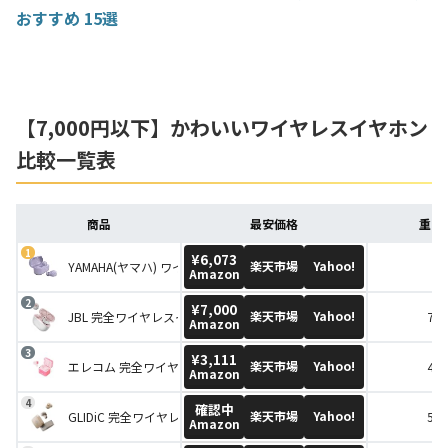
おすすめ 15選
【7,000円以下】かわいいワイヤレスイヤホン
比較一覧表
商品
最安価格
重さ(
¥6,073
楽天市場
Yahoo!
YAMAHA(ヤマハ) ワイヤレスイヤホン TW-E3B(V)
-
Amazon
¥7,000
楽天市場
Yahoo!
JBL 完全ワイヤレスイヤホン TUNE120 TWS
7.0
Amazon
¥3,111
楽天市場
Yahoo!
エレコム 完全ワイヤレスステレオヘッドホン LBT-TWSP3PN
4.0
Amazon
確認中
楽天市場
Yahoo!
GLIDiC 完全ワイヤレスイヤホン Sound Air TW-5000
5.0
Amazon