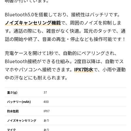
明書が付いています。
Bluetooth5.0を搭載しており、接続性はバッチリです。
ノイズキャンセリング機能
で、周囲のノイズを抑制しま
す。通話の際にも、雑音がなく快適。耳元のタッチで、通
話の開始や終了、音楽の再生・停止なども操作可能です！
充電ケースを開けて1秒で、自動的にペアリングされ、
Bluetooth接続ができる仕組み。2度目以降は、自動でス
マホやパソコンへ接続できます。
IPX7防水
で、小雨や運動
中の汗などにも耐えられます。
重さ(g)
37
バッテリー(mAh)
400
防水性能
IPX7
ノイズキャンセリング
あり
マイク
あり