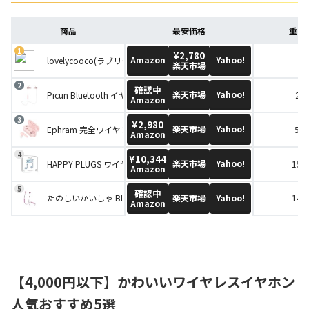
商品
最安価格
重さ(
¥2,780
Amazon
Yahoo!
lovelycooco(ラブリークーコ) ワイヤレスイヤホン
37
楽天市場
確認中
楽天市場
Yahoo!
Picun Bluetooth イヤホン S9
23 
Amazon
¥2,980
楽天市場
Yahoo!
Ephram 完全ワイヤレスイヤホン
5.0
Amazon
¥10,344
楽天市場
Yahoo!
HAPPY PLUGS ワイヤレスイヤホンWIRELESS 2
15.0
Amazon
確認中
楽天市場
Yahoo!
たのしいかいしゃ Bluetoothインナーイヤーアルミイヤホン TA-BT4
14.8
Amazon
【4,000円以下】かわいいワイヤレスイヤホン
人気おすすめ5選