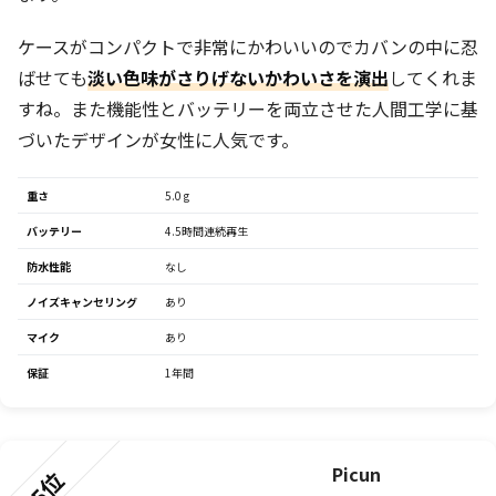
ケースがコンパクトで非常にかわいいのでカバンの中に忍
ばせても
淡い色味がさりげないかわいさを演出
してくれま
すね。また機能性とバッテリーを両立させた人間工学に基
づいたデザインが女性に人気です。
重さ
5.0 g
バッテリー
4.5時間連続再生
防水性能
なし
ノイズキャンセリング
あり
マイク
あり
保証
1年間
Picun
5位