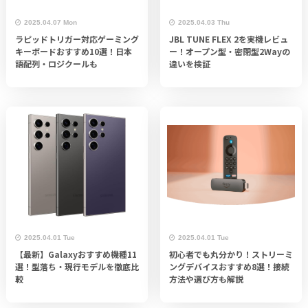
2025.04.07 Mon
2025.04.03 Thu
ラピッドトリガー対応ゲーミング
JBL TUNE FLEX 2を実機レビュ
キーボードおすすめ10選！日本
ー！オープン型・密閉型2Wayの
語配列・ロジクールも
違いを検証
2025.04.01 Tue
2025.04.01 Tue
【最新】Galaxyおすすめ機種11
初心者でも丸分かり！ストリーミ
選！型落ち・現行モデルを徹底比
ングデバイスおすすめ8選！接続
較
方法や選び方も解説