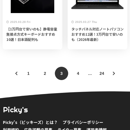
2025.03.28 Fri
2025.03.27 Thu
【1万円台で安いのも】静電容量
タッチパネル対応ノートパソコン
無接点方式キーボードおすすめ
おすすめ12選！3万円台で安いの
10選！日本語配列も
も（2026年最新）
1
2
3
4
…
24
Picky's
Picky's（ピッキーズ）とは？
プライバシーポリシー
利用規約
広告掲載の募集
ライター募集
運営者情報