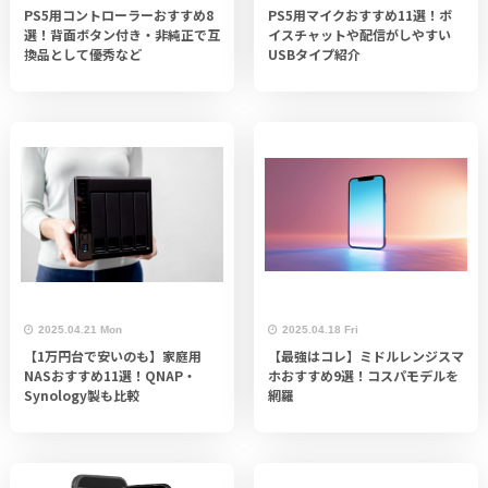
PS5用コントローラーおすすめ8
PS5用マイクおすすめ11選！ボ
選！背面ボタン付き・非純正で互
イスチャットや配信がしやすい
換品として優秀など
USBタイプ紹介
2025.04.21 Mon
2025.04.18 Fri
【1万円台で安いのも】家庭用
【最強はコレ】ミドルレンジスマ
NASおすすめ11選！QNAP・
ホおすすめ9選！コスパモデルを
Synology製も比較
網羅