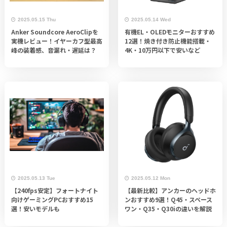
2025.05.15 Thu
2025.05.14 Wed
Anker Soundcore AeroClipを
有機EL・OLEDモニターおすすめ
実機レビュー！イヤーカフ型最高
12選！焼き付き防止機能搭載・
峰の装着感、音漏れ・遅延は？
4K・10万円以下で安いなど
2025.05.13 Tue
2025.05.12 Mon
【240fps安定】フォートナイト
【最新比較】アンカーのヘッドホ
向けゲーミングPCおすすめ15
ンおすすめ9選！Q45・スペース
選！安いモデルも
ワン・Q35・Q30iの違いを解説