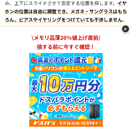
み、上下にスライドさせて安定する位置を探します。
イヤ
ホンの位置は自由に調整でき、メガネ・サングラスはもち
ろん、ピアスやイヤリングをつけていても干渉しません
。
+
\メモリ品薄20%値上げ直前/
損する前に今すぐ確認！
付属のイヤーカフキャップでフィット感がよりア
ップ！
Anker Soundcore AeroClip
Soundcore
Amazon