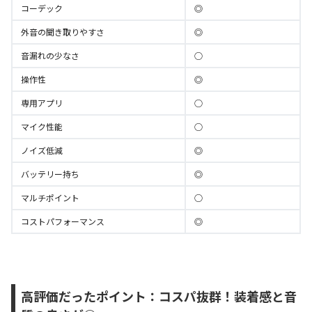
コーデック
◎
外音の聞き取りやすさ
◎
音漏れの少なさ
○
操作性
◎
専用アプリ
○
マイク性能
○
ノイズ低減
◎
バッテリー持ち
◎
マルチポイント
○
コストパフォーマンス
◎
高評価だったポイント：コスパ抜群！装着感と音