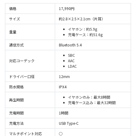
価格
17,990円
サイズ
約2.8×2.5×2.1cm（片耳）
イヤホン：約5.9g
重量
充電ケース：約51.6g
通信方式
Bluetooth 5.4
SBC
対応コーデック
AAC
LDAC
ドライバー口径
12mm
防水規格
IPX4
イヤホンのみ：最大8時間
再生時間
充電ケース込み：最大32時間
充電時間
1時間
充電方法
USB Type-C
マルチポイント対応
○