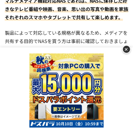
マルチメディア機能対応NASであれば、NASに保存した好
きなテレビ番組や映画、音楽、思い出の写真や動画を家族
それぞれのスマホやタブレットで共有して楽しめます。
製品によって対応している規格が異なるため、メディアを
共有する目的でNASを買う方は事前に確認しておきましょ
+
う。
写真や動画を共有できるDLNA・DLNAサーバー
ホームネットワーク内のパソコンやスマホ、スマートテレ
ビで動画や音楽ファイルを共有できる規格
です。NASと各
機器がDLNA対応であれば、簡単に各デバイスで動画や写
真を共有・再生できます。
ランキングを見る