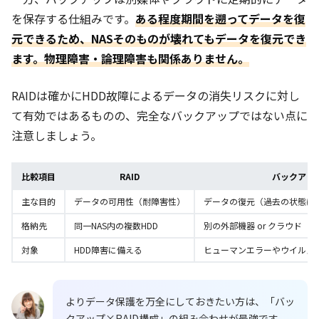
を保存する仕組みです。
ある程度期間を遡ってデータを復
元できるため、NASそのものが壊れてもデータを復元でき
ます。物理障害・論理障害も関係ありません。
RAIDは確かにHDD故障によるデータの消失リスクに対し
て有効ではあるものの、完全なバックアップではない点に
注意しましょう。
比較項目
RAID
バックアッ
主な目的
データの可用性（耐障害性）
データの復元（過去の状態に
格納先
同一NAS内の複数HDD
別の外部機器 or クラウド
対象
HDD障害に備える
ヒューマンエラーやウイルス
よりデータ保護を万全にしておきたい方は、「バッ
クアップ×RAID構成」の組み合わせが最強です。