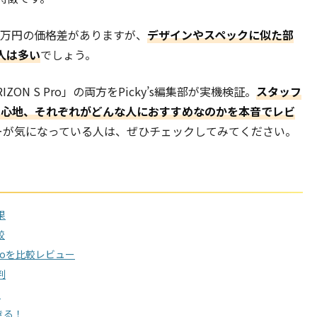
oには約8万円の価格差がありますが、
デザインやスペックに似た部
人は多い
でしょう。
IZON S Pro」の両方をPicky’s編集部が実機検証。
スタッフ
い心地、それぞれがどんな人におすすめなのかを本音でレビ
ターが気になっている人は、ぜひチェックしてみてください。
果
較
 Proを比較レビュー
判
！
できる！