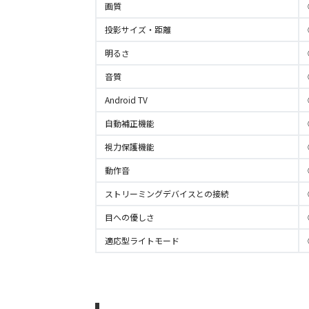
画質
投影サイズ・距離
明るさ
音質
Android TV
自動補正機能
視力保護機能
動作音
ストリーミングデバイスとの接続
目への優しさ
適応型ライトモード