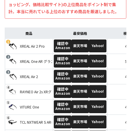
ョッピング、価格比較サイト)の上位商品をポイント制で集
計。本当に売れている上位のおすすめ商品を厳選しました。
商品
最安価格
視野
確認中
楽天市場
Yahoo!
XREAL Air 2 Pro
46
Amazon
確認中
楽天市場
Yahoo!
XREAL One AR グラス スマートグラス
50
Amazon
確認中
楽天市場
Yahoo!
XREAL Air 2
46
Amazon
確認中
楽天市場
Yahoo!
RAYNEO Air 2s XRグラス ARグラス
-
Amazon
確認中
楽天市場
Yahoo!
VITURE One
43
Amazon
確認中
楽天市場
Yahoo!
TCL NXTWEAR S ARグラス
45
Amazon