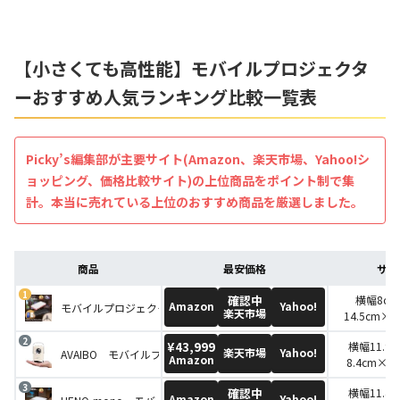
【小さくても高性能】モバイルプロジェクタ
ーおすすめ人気ランキング比較一覧表
Picky’s編集部が主要サイト(Amazon、楽天市場、Yahoo!シ
ョッピング、価格比較サイト)の上位商品をポイント制で集
計。本当に売れている上位のおすすめ商品を厳選しました。
商品
最安価格
サイ
確認中
横幅8c
Amazon
Yahoo!
モバイルプロジェクター KABENI（ カベーニ）
楽天市場
14.5cm×高
¥43,999
横幅11.9
楽天市場
Yahoo!
AVAIBO モバイルプロジェクター AVAIBO Projector
Amazon
8.4cm×高
確認中
横幅11.4
Amazon
Yahoo!