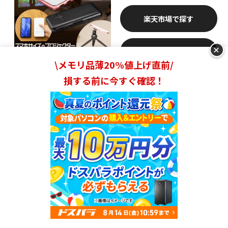
楽天市場
+
Yahooショッピング
\メモリ品薄20%値上げ直前/
損する前に今すぐ確認！
スマホサイズですっぽり収納。32GBの大容量内部
ストレージが魅力
スマホサイズの薄型コンパクトサイズ、220gと超軽量な
のでバッグやポケットにすっぽり収納できます。内蔵バッ
テリーで2.5時間稼働するため、持ち運んで使用したい人
におすすめ。
30分・60分・120分のオフタイマー機能付き
で、夜寝る前にゆっくり映画鑑賞したい人にもぴったりで
ランキングを見る
す。