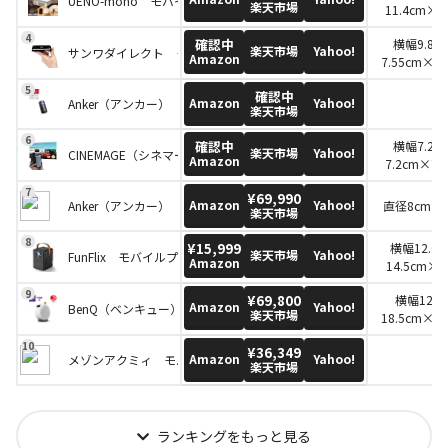
UENO-mono モバイルプロジェクター KABENI PRO（カベーニプ
楽天市場
11.4cm×高
確認中
横幅9.8
楽天市場
Yahoo!
サンワダイレクト モバイルプロジェクター モバイルプロジェクタ
Amazon
7.55cm×高
確認中
Amazon
Yahoo!
Anker（アンカー） モバイルプロジェクター Nebula Capsule 3
楽天市場
確認中
横幅7.2
楽天市場
Yahoo!
CINEMAGE（シネマージュ） モバイルプロジェクター CINEMAGE 
Amazon
7.2cm×高さ
¥69,990
Amazon
Yahoo!
Anker（アンカー） モバイルバッテリー Nebula Capsule II（ネ
直径8cm×
楽天市場
¥15,999
横幅12.6
楽天市場
Yahoo!
FunFlix モバイルプロジェクター G1プロジェクター
Amazon
14.5cm×
¥69,800
横幅12c
Amazon
Yahoo!
BenQ（ベンキュー） モバイルプロジェクター GV30
楽天市場
18.5cm×高
¥36,349
Amazon
Yahoo!
メゾンアクミィ モバイルプロジェクター FATORK 5G
-
楽天市場
ランキングをもっと見る