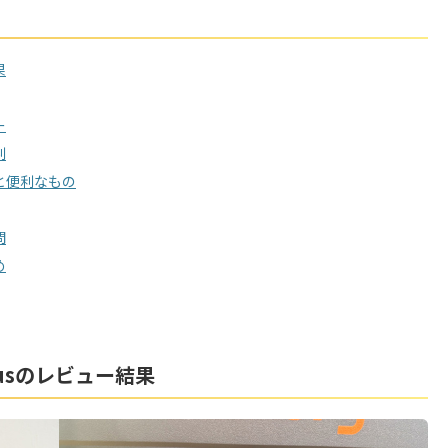
果
ー
判
買うと便利なもの
問
め
Plusのレビュー結果