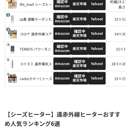
確認中
約幅19.2×
楽天市場
Yahoo!
life_mart シーズヒーター LF
Amazon
高さ62
確認中
楽天市場
Yahoo!
山善 速暖カーボンヒーター＆遠赤外線シーズヒーター ツインヒート DBC
32×32×6
Amazon
確認中
Amazon
Yahoo!
コロナ 遠赤外線コアヒート AH-12RA
34×30×7
楽天市場
確認中
楽天市場
Yahoo!
TEKNOS パワーモニター付 シーズヒーター TSH9201
32×32
Amazon
確認中
Amazon
Yahoo!
コイズミ 遠赤電気ストーブ KSS-0822
28.5×28.5
楽天市場
確認中
Amazon
Yahoo!
cado(カドー) シーズヒーター SOL-001S
25×25×7
楽天市場
【シーズヒーター】遠赤外線ヒーターおすす
め人気ランキング6選