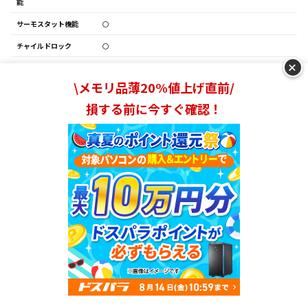
能
サーモスタット機能
〇
チャイルドロック
〇
+
消し忘れ防止機能
〇
\メモリ品薄20%値上げ直前/
損する前に今すぐ確認！
TEKNOS パワーモニタ
4位
ー付 シーズヒーター
TSH9201
TEKNOS
Amazon
楽天市場
ランキングを見る