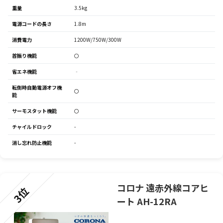
重量
3.5kg
電源コードの長さ
1.8m
消費電力
1200W/750W/300W
首振り機能
〇
省エネ機能
‐
転倒時自動電源オフ機
〇
能
サーモスタット機能
〇
チャイルドロック
-
消し忘れ防止機能
-
コロナ 遠赤外線コアヒ
3位
ート AH-12RA