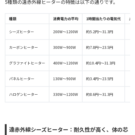
5種類の遠赤外線ヒーターの
特徴は以下の通りです
。
種類
消費電力の平均
1時間当たりの電気代
メ
シーズヒーター
200W～1200W
約5.2円～31.3円
カーボンヒーター
300W～900W
約7.8円～23.5円
グラファイトヒーター
400W～1200W
約10.4円～31.3円
パネルヒーター
130W～900W
約3.4円～23.5円
ハロゲンヒーター
330W～1200W
約8.6円～31.3円
遠赤外線シーズヒーター：耐久性が高く、体の芯