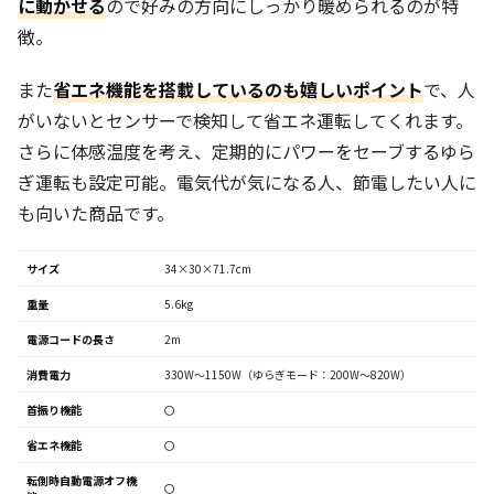
に動かせる
ので好みの方向にしっかり暖められるのが特
徴。
また
省エネ機能を搭載しているのも嬉しいポイント
で、人
がいないとセンサーで検知して省エネ運転してくれます。
さらに体感温度を考え、定期的にパワーをセーブするゆら
ぎ運転も設定可能。電気代が気になる人、節電したい人に
も向いた商品です。
サイズ
34×30×71.7cm
重量
5.6kg
電源コードの長さ
2m
消費電力
330W～1150W（ゆらぎモード：200W～820W）
首振り機能
〇
省エネ機能
〇
転倒時自動電源オフ機
〇