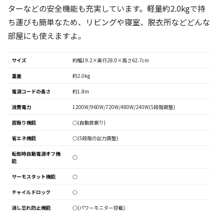
ターなどの安全機能も充実しています。軽量約2.0kgで持
ち運びも簡単なため、リビングや寝室、脱衣所などどんな
部屋にも使えますよ。
サイズ
約幅19.2×奥行28.0×高さ62.7cm
重量
約2.0kg
電源コードの長さ
約1.8m
消費電力
1200W/960W/720W/480W/240W(5段階調整)
首振り機能
○(自動首振り)
省エネ機能
○(5段階の出力調整)
転倒時自動電源オフ機
○
能
サーモスタット機能
○
チャイルドロック
○
消し忘れ防止機能
○(パワーモニター搭載)