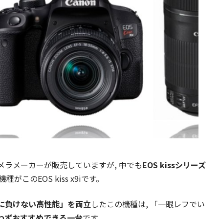
ラメーカーが販売していますが, 中でも
EOS kissシリーズ
がこのEOS kiss x9iです。
に負けない高性能」を両立
したこの機種は, 「一眼レフでい
わずおすすめできる一台
です。