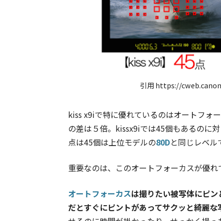
引用 https://cweb.canon.
kiss x9iで特に優れているのはオートフォー
の差は５倍。kissx9iでは45個もあるの
点は45個は上位モデルの
80D
と同じレベル
重要なのは、このオートフォーカスが優れ
オートフォーカス
は撮りたい被写体にピン
だとすぐにピントがあってサクッと綺麗な