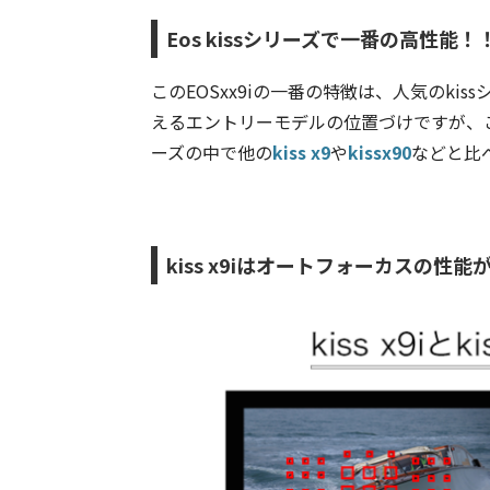
Eos kissシリーズで一番の高性能！
このEOSxx9iの一番の特徴は、人気のki
えるエントリーモデルの位置づけですが、このk
ーズの中で他の
kiss x9
や
kissx90
などと比
kiss x9iはオートフォーカスの性能