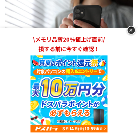
+
\メモリ品薄20%値上げ直前/
損する前に今すぐ確認！
睡眠記録はiPhoneで確認できます。「今週あまり寝れて
ないな」「最近寝る時間が遅くなっているな」など、
デー
タを見ることで睡眠に対してしっかり向き合うことができ
ました。
血中酸素濃度の測定が正確すぎた！