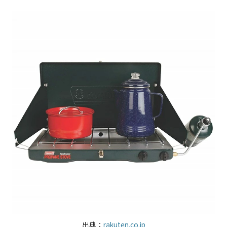
出典：
rakuten.co.jp