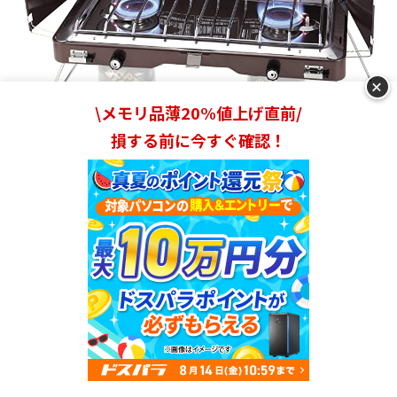
+
\メモリ品薄20%値上げ直前/
損する前に今すぐ確認！
出典：
rakuten.co.jp
ツーバーナーに搭載していると便利な機能を紹介します。
燃料を取り付けしやすいモデル
ツーバーナーは、燃料を取り付けやすい製品がおすすめで
ランキングを見る
す。
ツーバーナー本体を裏返したり、五徳を外して燃料を