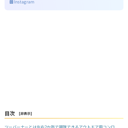
Instagram
目次
[
非表示
]
ツーバーナーとは左右2か所で調理できるアウトドア用コンロ