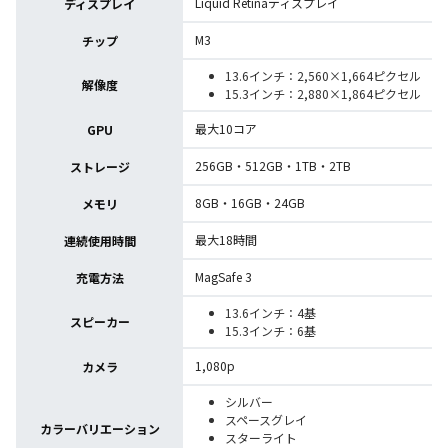
Liquid Retinaディスプレイ
ディスプレイ
M3
チップ
13.6インチ：2,560×1,664ピクセル
解像度
15.3インチ：2,880×1,864ピクセル
最大10コア
GPU
256GB・512GB・1TB・2TB
ストレージ
8GB・16GB・24GB
メモリ
最大18時間
連続使用時間
MagSafe 3
充電方法
13.6インチ：4基
スピーカー
15.3インチ：6基
1,080p
カメラ
シルバー
スペースグレイ
カラーバリエーション
スターライト