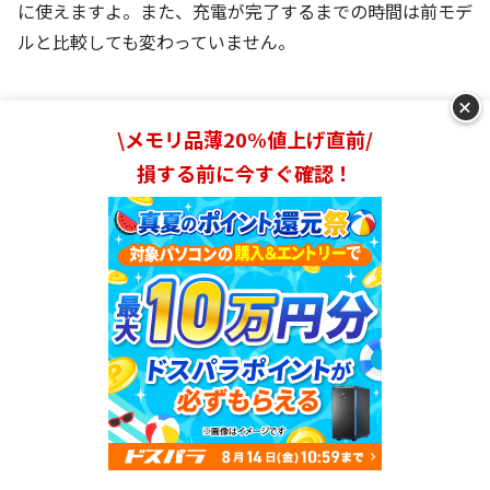
に使えますよ。また、充電が完了するまでの時間は前モデ
ルと比較しても変わっていません。
+
\メモリ品薄20%値上げ直前/
接続端子は充電端子とUSB-C端子2個、ハブがな
損する前に今すぐ確認！
くても使いやすい
M3 MacBook Air
Apple(アップル)
Amazon