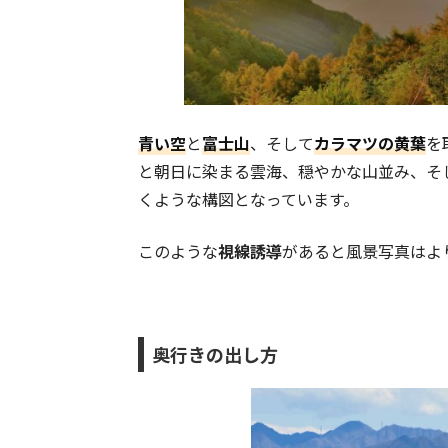
青い空
と
富士山
、そして
カラマツの黄葉
を
と朝日に染まる雲海、穏やかな山並み、そ
くような構図となっています。
このような
視線誘導
があると風景写真はよ
奥行きの出し方