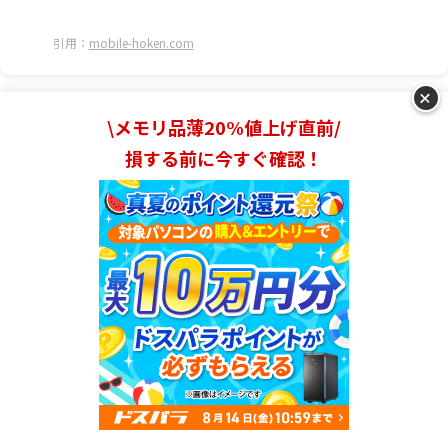
引用：
mobile-hoken.com
+
\メモリ品薄20%値上げ直前/
損する前に今すぐ確認！
モバイル保険の4つのデメリット｜「いらな
い」という声がある理由・注意点