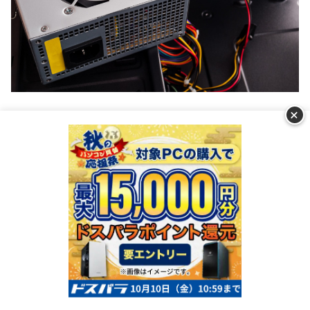
+
グラフィックボードはパーツの中でも特に消費電力が大き
いので、増設・交換によって消費電力がパソコンの電源供
給能力を超えないかどうかのチェックが必要です。
グラフィックボードを交換したことで、電源ユニットの最
大消費電力を超えてしまうと、フリーズやシャットダウン
といった不具合が頻繁に起こります。
特に高性能なグラフィックボードに交換した場合、パソコ
ランキングを見る
ンの消費電力が変更前の倍以上になる事もあるので、交換
前に必ず計算しておいて下さい。