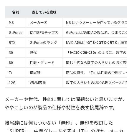
名前
表している意味
MSI
メーカー名
MSIというメーカーが作っているグラフ
GeForce
使用GPUチップ名
GeForceはNVIDIAの製品名。つまりこ
RTX
GeForceのランク
NVIDIA製は
「GTS＜GTX＜RTX」
順で高
30
世代
「9＜10＜20＜30」
のように、数字の大
80
性能・グレード
同じ世代なら数字の大きいものほど高性
Ti
接尾辞
商品の特性。「Ti」は性能の中間グレードを
12G
VRAM容量
数字の大きいものほど処理スペースが広
メーカーや世代、性能に関しては問題ないと思いますが、
ややこしいのが製品の仕様や特性を表す接尾辞です。
接尾辞には何もつかない「無印」、無印を改良した
「SUPER」、中間グレードを表す「Ti」のほか、メーカ