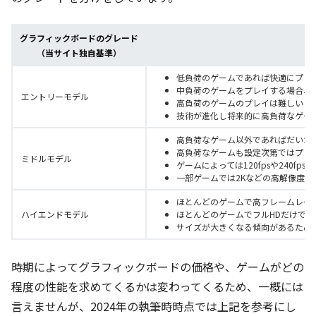
グラフィックボードのグレード
（当サイト独自基準）
低負荷のゲームであれば快適にプレ
中負荷のゲームをプレイする場合、
エントリーモデル
高負荷のゲームのプレイは難しい
技術が進化し将来的に高負荷なゲー
高負荷なゲーム以外であればだいた
高負荷なゲームも設定次第ではプレ
ミドルモデル
ゲームによっては120fpsや240f
一部ゲームでは2Kなどの高解像度で
ほとんどのゲームで高フレームレー
ハイエンドモデル
ほとんどのゲームでフルHDだけでな
サイズが大きくなる傾向があるため
時期によってグラフィックボードの価格や、ゲームがどの
程度の性能を求めてくるかは変わってくるため、一概には
言えませんが、2024年の執筆時時点では上記を参考にし