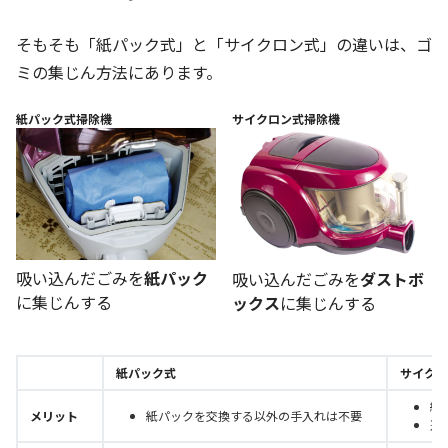
そもそも「紙パック式」と「サイクロン式」の違いは、ゴ
ミの集じん方法にあります。
紙パック式掃除機
サイクロン式掃除機
吸い込んだごみを
紙パック
吸い込んだごみを
ダストボ
に集じんする
ックス
に集じんする
紙パック式
サイクロ
紙
メリット
紙パックを交換する以外の手入れは不要
遠