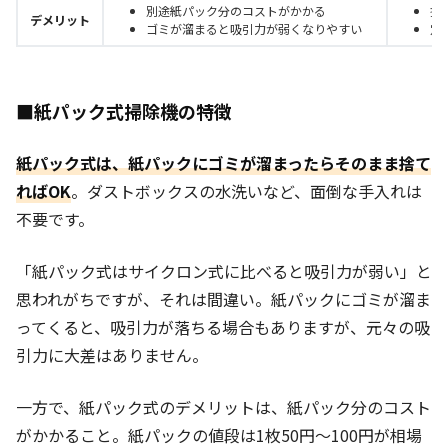
別途紙パック分のコストがかかる
掃
デメリット
ゴミが溜まると吸引力が弱くなりやすい
定
■紙パック式掃除機の特徴
紙パック式は、紙パックにゴミが溜まったらそのまま捨て
ればOK
。ダストボックスの水洗いなど、面倒な手入れは
不要です。
「紙パック式はサイクロン式に比べると吸引力が弱い」と
思われがちですが、それは間違い。紙パックにゴミが溜ま
ってくると、吸引力が落ちる場合もありますが、元々の吸
引力に大差はありません。
一方で、紙パック式のデメリットは、紙パック分のコスト
がかかること。
紙パックの値段は1枚50円～100円
が相場