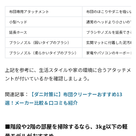
布団専用アタッチメント
布団のほこりやダニを吸い込
小型ヘッド
通常のヘッドより小さいので
延長ホース
ブラシやノズルを延長できる
ブラシノズル（固いタイプのブラシ）
玄関マットに付着した泥汚れ
ブラシノズル（柔らかいタイプのブラシ）
家電やパソコンのキーボード
上記を参考に、生活スタイルや家の環境に合うアタッチメ
ントが付いているかを確認しましょう。
関連記事：
【ダニ対策に】布団クリーナーおすすめ13
選！メーカー比較＆口コミも紹介
■階段や2階の部屋を掃除するなら、3kg以下の軽
量モデルがおすすめ