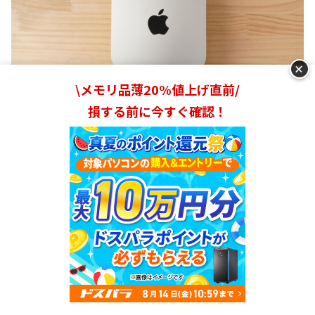
+
\メモリ品薄20%値上げ直前/
損する前に今すぐ確認！
M2 Mac miniのサイズは3.58×19.70×19.70cmで、重量
は約1.18kgとほぼ公称値通り
でした。いずれにしても片
手で持てるサイズ感と重さです。デスクの上やローボード
の中といった、狭いスペースや隙間にも設置しやすいと思
います。
ノートパソコンのように持ち運ぶケースはあまりないと思
いますが、引っ越しや模様替えで持ち運びするときにも便