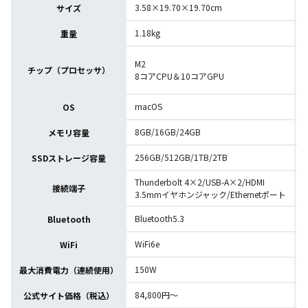
3.58×19.70×19.70cm
サイズ
1.18kg
重量
M2
チップ（プロセッサ）
8コアCPU＆10コアGPU
macOS
OS
8GB/16GB/24GB
メモリ容量
256GB/512GB/1TB/2TB
SSDストレージ容量
Thunderbolt 4×2/USB-A×2/HDMI
接続端子
3.5mmイヤホンジャック/Ethernetポート
Bluetooth5.3
B
Bluetooth
WiFi6e
W
WiFi
150W
最大消費電力（連続使用）
84,800円～
公式サイト価格（税込）