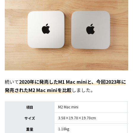
続いて
2020年に発売したM1 Mac miniと、今回2023年に
発売されたM2 Mac miniを比較
しました。
M2 Mac mini
項目
3.58×19.70×19.70cm
サイズ
1.18kg
1
重量