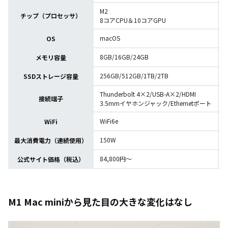
M2
チップ（プロセッサ）
8コアCPU＆10コアGPU
macOS
OS
8GB/16GB/24GB
メモリ容量
256GB/512GB/1TB/2TB
SSDストレージ容量
Thunderbolt 4×2/USB-A×2/HDMI
接続端子
3.5mmイヤホンジャック/Ethernetポート
WiFi6e
W
WiFi
150W
最大消費電力（連続使用）
84,800円～
公式サイト価格（税込）
M1 Mac miniから見た目の大きな変化はなし