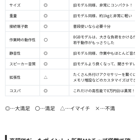
サイズ
◎
旧モデル同様、非常にコンパクト！
重量
◎
旧モデル同様、約1kgと非常に軽い
接続端子数
◎
普段使いなら必要十分
8GBモデルは、大きな負荷をかける作
作業時の動作性
〇
若干動作がもっさりした
静音性
◎
旧モデル同様、作業中もほとんど音が
スピーカー音質
◎
旧モデルより良くなって、聞きやすい
たくさん外付けアクセサリーを繋ぐに
拡張性
△
メモリ増設などのカスタマイズはでき
コスパ
◎
これだけの高性能で8万円台は異常！コ
◎…大満足 〇…満足 △…イマイチ ×…不満