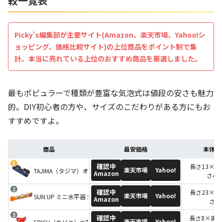
較一覧表
Picky’s編集部が主要サイト(Amazon、楽天市場、Yahoo!シ
ョッピング、価格比較サイト)の上位商品をポイント制で集
計。本当に売れている上位のおすすめ商品を厳選しました。
最もポピュラーで種類が豊富な気泡式は値段の安さも魅力
的。DIY初心者の方や、サイズのこだわりがある方にもお
すすめですよ。
商品
最安価格
本体サ
確認中
長さ13×奥
楽天市場
Yahoo!
TAJIMA（タジマ）オプティマレベル 130mm ブルー OPT-130B
Amazon
さ4.7
確認中
長さ23×奥
楽天市場
Yahoo!
SUN UP ミニ水平器 SLV-230
Amazon
さ4
確認中
長さ8×奥行
楽天市場
Yahoo!