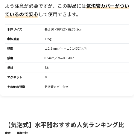
よう注意が必要ですが、この製品には
気泡管カバーがつい
ているので安心
して使用できます。
本体サイズ
長さ30×奥行2×高さ5.2cm
本体重量
165g
精度
±2.5mm／m＝±0.1432°以内
感度
0.5mm／m＝0.0286°
標線
6本
マグネット
×
その他の特徴
気泡管カバー付き
【気泡式】水平器おすすめ人気ランキング比