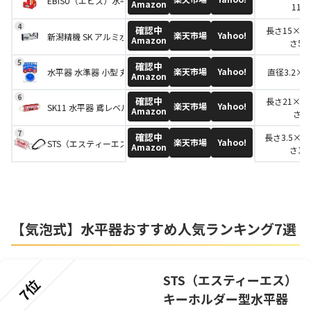
EBISU（エビス）水平器 ポストレベル ED-POSMR 鉛直出し用 レッド
Amazon
11.5
確認中
長さ15×奥
楽天市場
Yahoo!
新潟精機 SK アルミ水平器 マグネット付 150mm ALM-150
Amazon
さ5.6
確認中
楽天市場
Yahoo!
水平器 水準器 小型 丸形 ミニ 目盛り付き 青
直径3.2×高
Amazon
確認中
長さ21×奥
楽天市場
Yahoo!
SK11 水平器 鳶レベル プレミアムカラー レッド SED-TBP-MTR
Amazon
さ7
確認中
長さ3.5×奥
楽天市場
Yahoo!
STS（エスティーエス） キーホルダー型水平器 WS35P WS35P
Amazon
さ1.5
【気泡式】水平器おすすめ人気ランキング7選
STS（エスティーエス）
7位
キーホルダー型水平器