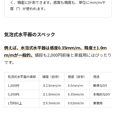
く、精密に計測できます。感度も精度も、単位にmm/mや
度（°）が使われます。
気泡式水平器のスペック
例えば、水泡式水平器は感度0.35ｍｍ/ｍ、精度±1.0ｍ
ｍ/ｍが一般的。
値段も2,000円前後と家庭用にはぴったり
です。
気泡式水平器の値段
精度（目安）
感度（目安）
用途
1,000円
±2.0ｍｍ/ｍ
0.5ｍｍ/ｍ
簡単なDIY
5,000円
±1.0mm/m
0.35mm/m
本格的なDIY
1万円以上
±0.5mm/m
0.02mm/m
業務用