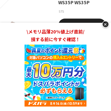
WS35P WS35P
STS
+
Amazon
\メモリ品薄20%値上げ直前/
損する前に今すぐ確認！
楽天市場
Yahooショッピング
携帯性に優れたキーホルダー型水平器
長さ3.5cmと非常に小型なキーホルダー型水平器。
カラビ
ランキングを見る
ナもセットになっているので、そのまま持ち歩きできま
す。邪魔にならない大きさで、文房具入れに入れての持ち