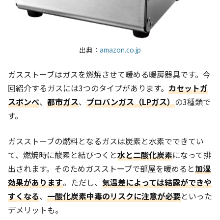
出典：
amazon.co.jp
ガスストーブはガスを燃焼させて暖める暖房器具です。今
回紹介するガスには3つのタイプがあります。
カセットガ
スボンベ
、
都市ガス
、
プロパンガス（LPガス）
の3種類で
す。
ガスストーブの燃料となるガスは炭素と水素でできてい
て、燃焼時に酸素と結びつくと
水と二酸化炭素
になって排
出されます。そのためガスストーブで部屋を暖めると
加湿
効果があります
。ただし、
気温差によっては結露ができや
すくなる
、
一酸化炭素中毒のリスクに注意が必要
といった
デメリットも。