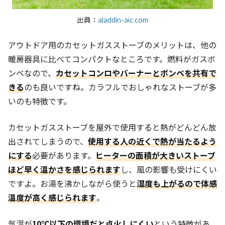
出典：
aladdin-aic.com
アウトドア用のカセットガスストーブのメリットは、他の
暖房器具に比べてコンパクトなところです。燃料がガスボ
ンベなので、
カセットコンロやバーナーとボンベを共有で
きる
のも良いですね。カラフルでおしゃれなストーブが多
いのも特徴です。
カセットガスストーブを屋外で使用すると熱がどんどん放
出されてしまうので、
使用する人の近くで熱が当たるよう
にする
必要があります。
ヒーターの面積が大きいストーブ
ほど早く温かさを感じられます
し、風の影響も受けにくい
ですよ。お湯を沸かしながら使うと
湿度も上がるので体感
温度が高く感じられます
。
気温が
10℃以下の環境だと点火しにくい
という特徴があ