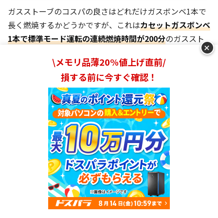
ガスストーブのコスパの良さはどれだけガスボンベ1本で
長く燃焼するかどうかですが、これは
カセットガスボンベ
1本で標準モード運転の連続燃焼時間が200分
のガススト
+
ーブです！
\メモリ品薄20%値上げ直前/
損する前に今すぐ確認！
さらに
弱モードにすれば約4時間
も持ち、
1時間あたりの
コストは約42円と、カセットガスストーブにしては高コス
パ
です。
最も安いのは超シンプルタイプ
おすすめ
Brako
ランキングを見る
Amazon