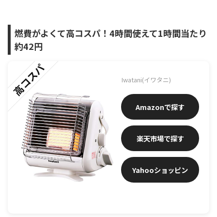
燃費がよくて高コスパ！4時間使えて1時間当たり
約42円
高コスパ
Iwatani(イワタニ)
Amazon
楽天市場
Yahooショッピン
グ