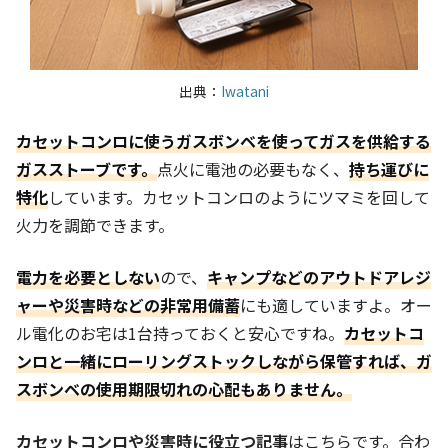
出典：
Iwatani
カセットコンロに使うガスボンベを使ってガスを供給する
ガスストーブです。
点火に電池の必要もなく、
持ち運びに
特化
しています。カセットコンロのようにツマミを回して
火力を調節できます。
電力を必要としない
ので、
キャンプなどのアウトドアレジ
ャーや災害時などの非常用備蓄
にも適していますよ。オー
ル電化のお宅は1台持っておくと安心ですね。
カセットコ
ンロと一緒にローリングストックしながら保管すれば、ガ
スボンベの使用期限切れの心配もありません。
カセットコンロや災害時に役立つ記事
はこちらです。合わ