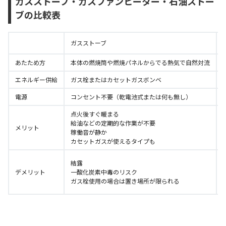
ガスストーブ・ガスファンヒーター・石油ストー
ブの比較表
ガスストーブ
あたため方
本体の燃焼筒や燃焼パネルからでる熱気で自然対流
エネルギー供給
ガス栓またはカセットガスボンベ
電源
コンセント不要（乾電池式または何も無し）
点火後すぐ暖まる
給油などの定期的な作業が不要
メリット
稼働音が静か
カセットガスが使えるタイプも
結露
デメリット
一酸化炭素中毒のリスク
ガス栓使用の場合は置き場所が限られる