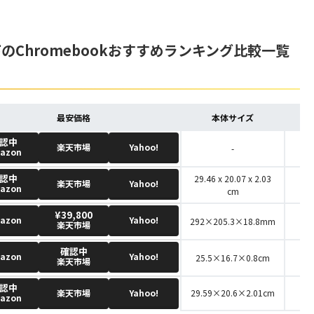
Chromebookおすすめランキング比較一覧
最安価格
本体サイズ
認中
楽天市場
Yahoo!
-
azon
認中
29.46 x 20.07 x 2.03
楽天市場
Yahoo!
azon
cm
¥39,800
azon
Yahoo!
292×205.3×18.8mm
楽天市場
確認中
azon
Yahoo!
25.5×16.7×0.8cm
楽天市場
認中
楽天市場
Yahoo!
‎29.59×20.6×2.01cm
azon