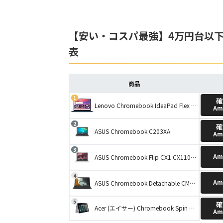
【安い・コスパ最強】4万円台以下の
表
商品
確
Lenovo Chromebook IdeaPad Flex 3i Gen8 82XH001KJP
Am
確
ASUS Chromebook C203XA
Am
Am
ASUS Chromebook Flip CX1 CX1102FKA-MK0037
Am
ASUS Chromebook Detachable CM3 CM3000DVA-HT0019/A
確
Acer (エイサー) Chromebook Spin 311 CP311-2H-C7QD
Am