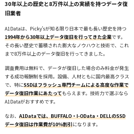
30年以上の歴史と8万件以上の実績を持つデータ復
旧業者
A1Dataは、Picky'sが知る限り日本で最も長い歴史を持つ
1994年から30年以上データ復旧を行ってきた企業
です。
その長い歴史で蓄積された膨大なノウハウと技術で、これ
まで8万件以上のデータ復旧を行ってきました。
調査費用は無料で、データが復旧した場合のみ料金が発生
する成功報酬制を採用。設備、人材ともに国内最高クラス
で、特に
SSDはフラッシュ専門チームによる高度な作業で
データ復旧作業にあたって
もらえます。技術力で選ぶなら
A1Dataがおすすめです。
なお、
A1Dataでは、BUFFALO・I-OData・DELLのSSD
データ復旧は作業費が10％割引
になります。