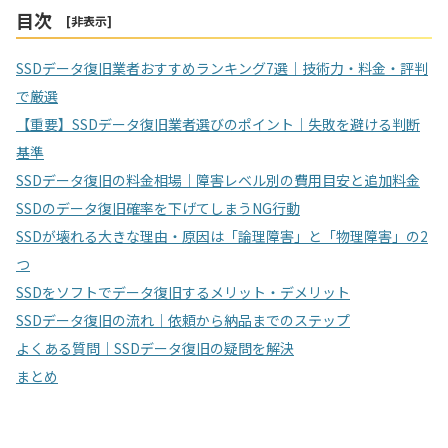
目次
[
非表示
]
SSDデータ復旧業者おすすめランキング7選｜技術力・料金・評判
で厳選
【重要】SSDデータ復旧業者選びのポイント｜失敗を避ける判断
基準
SSDデータ復旧の料金相場｜障害レベル別の費用目安と追加料金
SSDのデータ復旧確率を下げてしまうNG行動
SSDが壊れる大きな理由・原因は「論理障害」と「物理障害」の2
つ
SSDをソフトでデータ復旧するメリット・デメリット
SSDデータ復旧の流れ｜依頼から納品までのステップ
よくある質問｜SSDデータ復旧の疑問を解決
まとめ