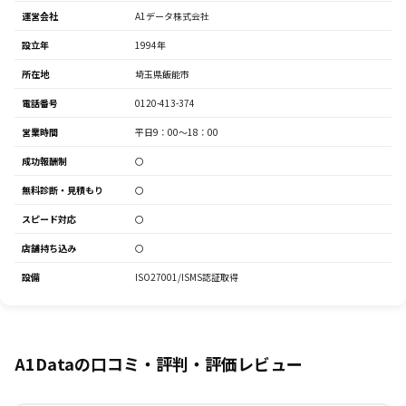
運営会社
A1データ株式会社
設立年
1994年
所在地
埼玉県飯能市
電話番号
0120-413-374
営業時間
平日9：00～18：00
成功報酬制
〇
無料診断・見積もり
〇
スピード対応
〇
店舗持ち込み
〇
設備
ISO27001/ISMS認証取得
A1Dataの口コミ・評判・評価レビュー