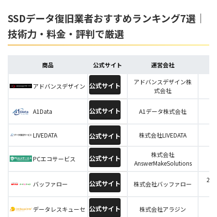
SSDデータ復旧業者おすすめランキング7選｜
技術力・料金・評判で厳選
商品
公式サイト
運営会社
アドバンスデザイン株
公式サイト
アドバンスデザイン
式会社
公式サイト
A1Data
A1データ株式会社
LIVEDATA
株式会社LIVEDATA
公式サイト
株式会社
公式サイト
PCエコサービス
AnswerMakeSolutions
20
公式サイト
バッファロー
株式会社バッファロー
公式サイト
データレスキューセンター
株式会社アラジン