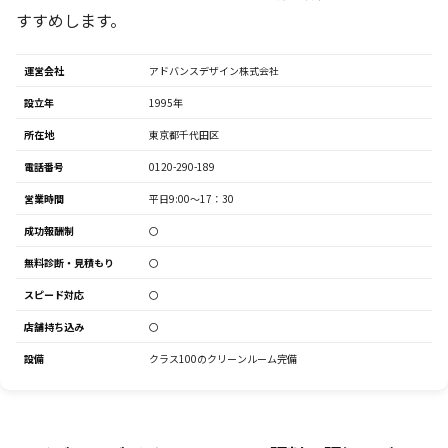
すすめします。
運営会社
アドバンスデザイン株式会社
設立年
1995年
所在地
東京都千代田区
電話番号
0120-290-189
営業時間
平日9:00～17：30
成功報酬制
〇
無料診断・見積もり
〇
スピード対応
〇
店舗持ち込み
〇
設備
クラス100のクリーンルーム完備