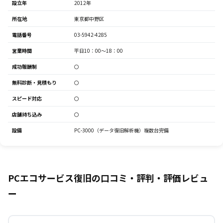
設立年
2012年
所在地
東京都中野区
電話番号
03-5942-4285
営業時間
平日10：00～18：00
成功報酬制
〇
無料診断・見積もり
〇
スピード対応
〇
店舗持ち込み
〇
設備
PC-3000（データ復旧解析機）複数台完備
PCエコサービス復旧の口コミ・評判・評価レビュ
ー