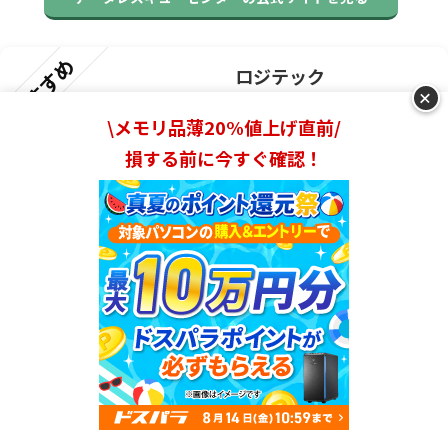
おすすめ
ロジテック
+
\メモリ品薄20%値上げ直前/
ロジテック公式サイト
損する前に今すぐ確認！
へ
引用：
logitec.co.jp
エレコムグループの技術力で安心のメーカー直営
データ復旧
PC周辺機器大手エレコムグループが直営するデータ復旧
ランキングを見る
サービスで、
26年間の実績と豊富なハードウェア知識を