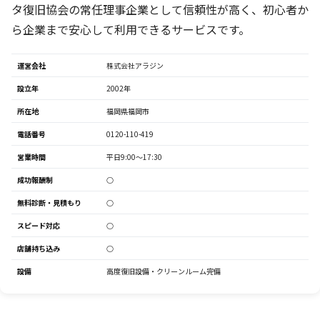
タ復旧協会の常任理事企業として信頼性が高く、初心者か
ら企業まで安心して利用できるサービスです。
運営会社
株式会社アラジン
設立年
2002年
所在地
福岡県福岡市
電話番号
0120-110-419
営業時間
平日9:00～17:30
成功報酬制
○
無料診断・見積もり
○
スピード対応
○
店舗持ち込み
○
設備
高度復旧設備・クリーンルーム完備