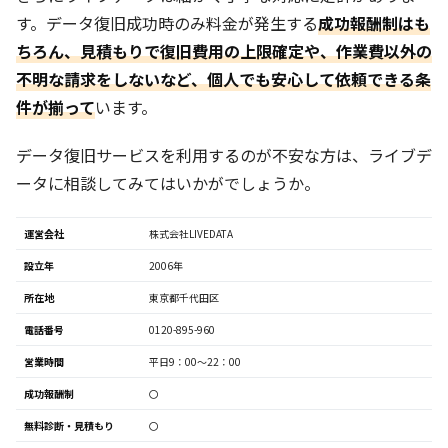
す。データ復旧成功時のみ料金が発生する
成功報酬制はも
ちろん、見積もりで復旧費用の上限確定や、作業費以外の
不明な請求をしないなど、個人でも安心して依頼できる条
件が揃って
います。
データ復旧サービスを利用するのが不安な方は、ライブデ
ータに相談してみてはいかがでしょうか。
運営会社
株式会社LIVEDATA
設立年
2006年
所在地
東京都千代田区
電話番号
0120-895-960
営業時間
平日9：00～22：00
成功報酬制
〇
無料診断・見積もり
〇