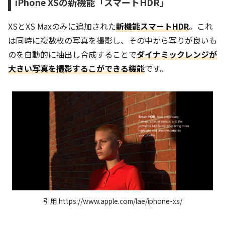
iPhone XSの新機能「スマートHDR」
XSとXS Maxのみに追加された
新機能スマートHDR
。これ
は同時に複数枚の写真を撮影し、その中から写りが良いも
のを自動的に抽出し合成することで
ダ
イナミックレンジが
大きい写真を撮影するこができる機能
です。
引用 https://www.apple.com/lae/iphone-xs/