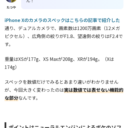
ん！
たつや
iPhone Xのカメラのスペックはこちらの記事で紹介した
通り、デュアルカメラで、画素数は1200万画素（12メガ
ピクセル）、広角側の絞りがF1.8、望遠側の絞りはF2.4で
す。
重量はXSが177g、XS Maxが208g、XRが194g。（Xは
174g）
スペックを数値だけでみるとあまり違いがわかりません
が、今回大きく変わったのは
実は数値では表せない機能的
な部分
なんです。
ポイントはニューラルエンジンによるボケのソフ