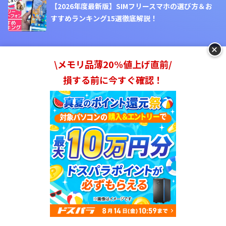
【2026年度最新版】SIMフリースマホの選び方＆お
すすめランキング15選徹底解説！
+
\メモリ品薄20%値上げ直前/
損する前に今すぐ確認！
カテゴリー
Category
#DIY・工具
#フォレンジック
#ポータブル電源
#キッチン用品
#ハッキング
#オフィス用品・家具
#CBD
#apple
#マッサージ機・ヘルスケア
#格安SIM
#Amazon
#デジタル・AV機器
#買取サービス
#データー復旧
#レンタル
#アウトドア
#防災・防犯・セキュリティー
#カー用品
#靴
#サービス
#GoPro
#カメラ