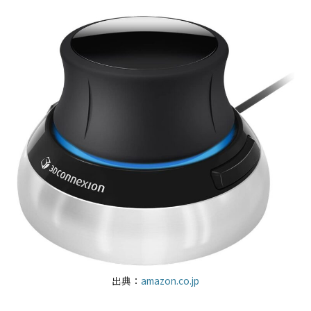
出典：
amazon.co.jp