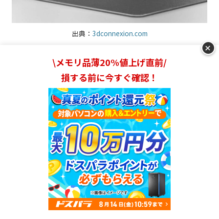
出典：
3dconnexion.com
+
\メモリ品薄20%値上げ直前/
こんな人におすすめ
損する前に今すぐ確認！
有線タイプの3Dマウスでも問題ない人
通常マウス操作を行いたい人
ショートカットキーが少なくても問題ない人
3Dマウスの中では比較的安い10,000円台中盤のアイテム
は、通常のマウスとしても活用できるタイプが多いです。
限られたスペースでの作業には適していますが、片手でし
ランキングを見る
かマウス操作を行えない分、通常マウスと併用するタイプ
より生産性は下がります。