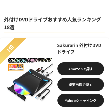
Windows 
macOS・
外付けDVDドライブおすすめ人気ランキング
18選
Sakurarin 外付けDVD
1位
ドライブ
Amazon
楽天市場
Yahooショッピング