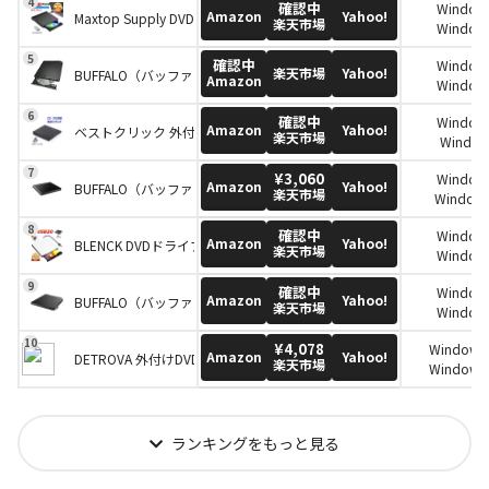
確認中
Window
Window
macOS・
Amazon
Yahoo!
Maxtop Supply DVDドライブ
楽天市場
Window
Window
Window
macOS・
確認中
Window
Window
楽天市場
Yahoo!
BUFFALO（バッファロー） 外付けDVD/CDドライブ DVSM-PUV8U3
Amazon
Window
Windows
Windows
Window
確認中
Window
macOS 10
Windows 
Amazon
Yahoo!
ベストクリック 外付けCD/DVDドライブ
楽天市場
Window
Chrom
mac
Window
¥3,060
Window
macOS・
Amazon
Yahoo!
BUFFALO（バッファロー）ポータブルDVD/CDドライブ DVSM-PLV8U2
楽天市場
Windows
macOS 10
確認中
Window
Chrom
Amazon
Yahoo!
BLENCK DVDドライブ
楽天市場
Window
Windows
確認中
Window
Window
Amazon
Yahoo!
BUFFALO（バッファロー）ポータブルDVD/CDドライブ DVSM-PTV8U3
楽天市場
Window
Window
Windows
Window
¥4,078
Windows
macOS 10
macOS・
Amazon
Yahoo!
DETROVA 外付けDVD/CDドライブ
楽天市場
Windows
Chrom
Window
Window
Windows
ランキングをもっと見る
Window
Window
Windows