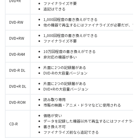
DVD+R
ファイナライズ不要
追記はできる
1,000回程度の書き換えができる
DVD-RW
他の機器で再生するにはファイナライズが必要だが、フ
1,000回程度の書き換えができる
DVD+RW
ファイナライズ不要
10万回程度の書き換えができる
DVD-RAM
非対応の機器が多い
片面に2つの記録層がある
DVD-R DL
DVD-Rの大容量バージョン
片面に2つの記録層がある
DVD+R DL
DVD+Rの大容量バージョン
読み取り専用
DVD-ROM
市販の映画・アニメ・ドラマなどに使用される
価格が安い
データを記録した機器以外で再生するにはファイナライ
CD-R
書き換え不可
ファイナライズ前なら追記できる