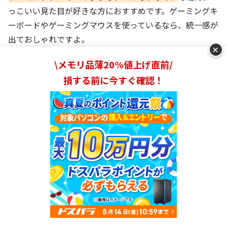
っこいい見た目が好きな方におすすめです。ゲーミングキ
ーボードやゲーミングマウスを使っているなら、統一感が
出ておしゃれですよ。
+
\メモリ品薄20%値上げ直前/
Windows 11・Windows 10・Windows 8.1・Windows 8・
対応OS
Windows 7・Windows 2003・Windows 2000・Windows
損する前に今すぐ確認！
XP・Windows Vista・macOS・Linux
付属ソフト
-
接続端子
USB Type-A（3.0）・Type-C
AndroidTV対応
-
DVD-R・DVD+R・DVD-RW・DVD+RW・DVD-RAM・CD-R・
対応規格
CD-RW・CD-ROM
書き込み速度
CD：最大24倍速
読み込み速度
DVD：最大8倍速
重量
320g
ランキングを見る
サイズ
縦16×横15×厚さ2cm