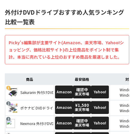
外付けDVDドライブおすすめ人気ランキング
比較一覧表
Picky’s編集部が主要サイト(Amazon、楽天市場、Yahoo!シ
ョッピング、価格比較サイト)の上位商品をポイント制で集
計。本当に売れている上位のおすすめ商品を厳選しました。
商品
最安価格
対応
確認中
Window
Amazon
Yahoo!
Sakurarin 外付けDVDドライブ
楽天市場
Window
Windows
¥1,580
Window
Window
Amazon
Yahoo!
ポケナビ DVDドライブ
楽天市場
Window
Window
Window
Windows
確認中
Window
Window
Windows
Amazon
Yahoo!
Nexmora 外付けDVDドライブ
楽天市場
Window
Window
Window
Window
mac
Windows 