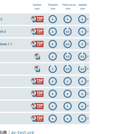
出典：
av-test.org