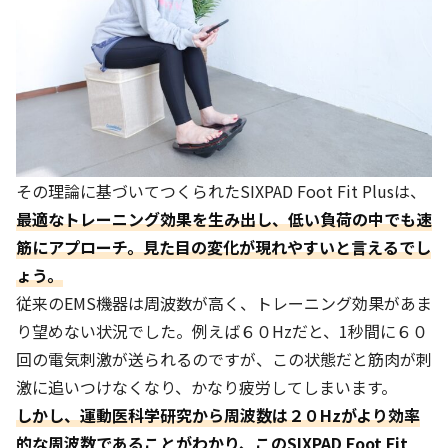
その理論に基づいてつくられた
SIXPAD Foot Fit Plus
は、
最適なトレーニング効果を生み出し、低い負荷の中でも速
筋にアプローチ。見た目の変化が現れやすいと言えるでし
ょう。
従来の
EMS
機器は周波数が高く、トレーニング効果があま
り望めない状況でした。例えば６０
Hz
だと、
1
秒間に６０
回の電気刺激が送られるのですが、この状態だと筋肉が刺
激に追いつけなくなり、かなり疲労してしまいます。
しかし、運動医科学研究から周波数は２０
Hz
がより効率
的な周波数であることがわかり、このSIXPAD Foot Fit