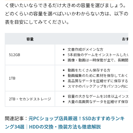
く使いたいならできるだけ大きめの容量を選びましょう。
どのくらいの容量を選べばいいかわからない方は、以下の
表を目安にしてみてください。
容量
おすす
文書作成がメインな方
512GB
5本前後のゲームをインストールしたい
画像・動画は一時保管が主で、長期間保
動画をたくさん保存する方
動画編集のために素材を保存しておく方
1TB
高品質なデータを圧縮せずに保存する方
スマホのバックアップをパソコン内に保
容量の大きなゲームを10本以上インス
2TB・セカンドストレージ
大量の高画質なデータを圧縮せず保存す
関連記事：
元PCショップ店員厳選！SSDおすすめランキ
ング34選｜HDDの交換・換装方法も徹底解説