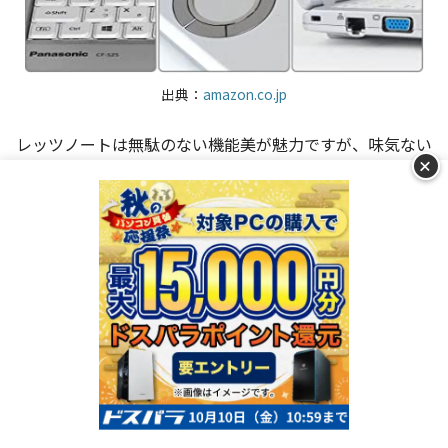
出典：
amazon.co.jp
レッツノートは無駄のない機能美が魅力ですが、味気ない
+
と感じる方もいますよね。
デザインにもこだわりたい方に
は、見た目のカスタマイズもおすすめ
です。カスタマイズ
できる場所は以下の4か所。シリーズによって選択できる
カラーが違います。
パーツ
FVシリーズ
シルバーダイヤモンド
ボディ
ジェットブラック
ランキングを見る
ボディと同色（シルバーダイヤモンド・ジェットブ
天板
ディープネイビー