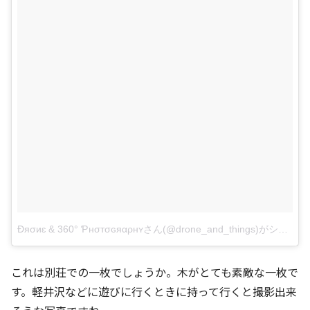
Ɖяσиɛ & 360° Ƥнσтσɢяαρнʏさん(@drone_and_things)がシェアした投稿
これは別荘での一枚でしょうか。木がとても素敵な一枚で
す。軽井沢などに遊びに行くときに持って行くと撮影出来