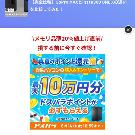
【完全比較】GoPro MAXとinsta360 ONE Xの違い
を比較してみた！
+
\メモリ品薄20%値上げ直前/
損する前に今すぐ確認！
カテゴリー
Category
#マッサージ機・ヘルスケア
#格安SIM
#Amazon
#デジタル・AV機器
#買取サービス
#データー復旧
#レンタル
#アウトドア
#防災・防犯・セキュリティー
#カー用品
#靴
#サービス
#DIY・工具
#フォレンジック
#ポータブル電源
#キッチン用品
#ハッキング
#オフィス用品・家具
#CBD
#apple
#GoPro
#カメラ