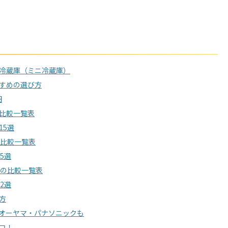
冷蔵庫（ミニ冷蔵庫）
すめの選び方
円
比較一覧表
15選
グ比較一覧表
5選
グの比較一覧表
2選
方
オーヤマ・パナソニックも
コ！