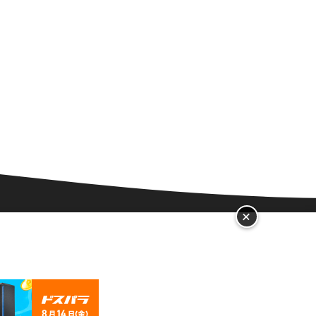
+
メラのレンタルならRentry！