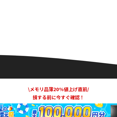
\メモリ品薄20%値上げ直前/
損する前に今すぐ確認！
リシー
利用規約
広告掲載の募集
ライター募集
運営者情報
カ