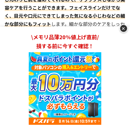
容ケアを行うことができます。フェイスラインだけでな
く、目元や口元にできてしまった気になる小じわなどの細
かな部分にもフィット
します。細かな部分のケアをしっか
+
り行いつつも、美容ケア中のリラックス感も楽しみたい方
\メモリ品薄20%値上げ直前/
におすすめです。
損する前に今すぐ確認！
口コミ・レビュー
パナソニックといえど、この手の美顔器には効果ないので
はないかと心配でしたが、勢いで購入したところ想像以上
の使いやすさに大変驚きました。
ランキングを見る