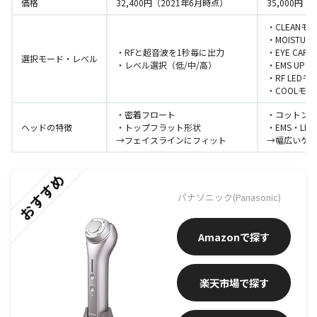
価格
32,400円（2021年6月時点）
35,000円（
・CLEAN
モ
・MOISTURE
・RFと超音波を
1秒毎に出力
・EYE CARE
選択モード・レベル
・レベル選択（
低/中/高）
・EMS UP
モ
・RF LED
モ
・COOL
モー
・密着フロート
・コットン
ヘッドの特徴
・トップフラット形状
・
EMS
・
LED
→
フェイスラインにフィット
→幅広いケ
おすすめ
パナソニック(Panasonic)
Amazon
楽天市場