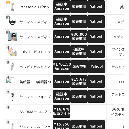
確認中
楽天市場
Yahoo!
Panasonic（パナソニック）：RF美容器 EH-SR72-S
美顔器
Amazon
確認中
楽天市場
Yahoo!
ヤーマン：メディリフト
メディ
Amazon
¥30,800
Amazon
Yahoo!
ヤーマン：メディリフト アイ
メディリ
楽天市場
確認中
ツインエレ
Amazon
Yahoo!
EBiS（エビス）：ツインエレナイザー プレミアム
楽天市場
プレミ
¥176,150
楽天市場
Yahoo!
ベレガ：セルキュア4Tプラス
セルキュア
Amazon
¥19,673
Amazon
Yahoo!
美顔器 LED美顔器 SENSIA センシア
LED
楽天市場
確認中
フォトプラス 
楽天市場
Yahoo!
ヤーマン：フォトプラス EX eye pro
Amazon
pr
¥16,478
SARONI
SALONIA サロニア スマートモイスチャーデバイスセット 美顔器 美容
販売サイト
イスチャー
セラ
¥15,750
楽天市場
Yahoo!
リンカ：マルチフェイシャルトリートメント
LIN
Amazon