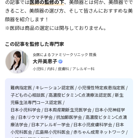
の記事では
医師
の監修の下
、美顔器とは何か、美顔器でで
きること、美顔器の選び方、そして皆さんにおすすめな美
顔器を紹介します！
※医師は商品の選定には関与しておりません。
この記事を監修した専門家
女医によるファミリークリニック 院長
大井美恵子
小児科 / 内科 / 皮膚科 / アレルギー科
難病指定医 / キレーション認定医 / 小児慢性特定疾患指定医 /
子どもの心相談医 / 高濃度ビタミンC点滴療法認定医 / 新生
児蘇生法専門コース認定医 /
日本小児科学会 / 日本周産期新生児医学会 / 日本小児神経学
会 / 日本リウマチ学会 / 抗加齢医学会 / 高濃度ビタミンC点滴
療法学会 / 日本アレルギー学会 / 日本小児皮膚科学会 / 日本
小児科医会 / 広島県小児科医会 / 赤ちゃん成育ネットワーク /