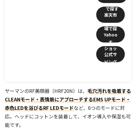
楽天市
場
Yahoo
ショッ
公式サ
ピング
イトで
詳細を
ヤーマンのRF美顔器（HRF20N）は、
毛穴汚れを吸着する
見る
CLEANモード・表情筋にアプローチするEMS UPモード・
赤色LEDを浴びるRF LEDモード
など、6つのモードに対
応。ヘッドにコットンを装着して、イオン導入や保湿も可
能です。