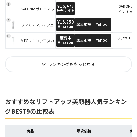
¥16,478
SARONI
SALONIA サロニア スマートモイスチャーデバイスセット 美顔器 美容
販売サイト
イスチャー
セラ
¥15,750
楽天市場
Yahoo!
リンカ：マルチフェイシャルトリートメント
LIN
Amazon
確認中
リファエス
楽天市場
Yahoo!
MTG：リファエスカラットレイ
Amazon
イ
ランキングをもっと見る
おすすめなリフトアップ美顔器
人気ランキン
グ
BEST9の比較表
商品
最安価格
商品