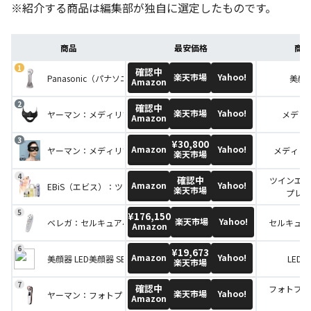
※紹介する商品は編集部が独自に選定したものです。
商品
最安価格
商品
確認中
楽天市場
Yahoo!
Panasonic（パナソニック）：RF美容器 EH-SR72-S
美顔器
Amazon
確認中
楽天市場
Yahoo!
ヤーマン：メディリフト
メディ
Amazon
¥30,800
Amazon
Yahoo!
ヤーマン：メディリフト アイ
メディリ
楽天市場
確認中
ツインエレ
Amazon
Yahoo!
EBiS（エビス）：ツインエレナイザー プレミアム
楽天市場
プレミ
¥176,150
楽天市場
Yahoo!
ベレガ：セルキュア4Tプラス
セルキュア
Amazon
¥19,673
Amazon
Yahoo!
美顔器 LED美顔器 SENSIA センシア
LED
楽天市場
確認中
フォトプラス 
楽天市場
Yahoo!
ヤーマン：フォトプラス EX eye pro
Amazon
pr