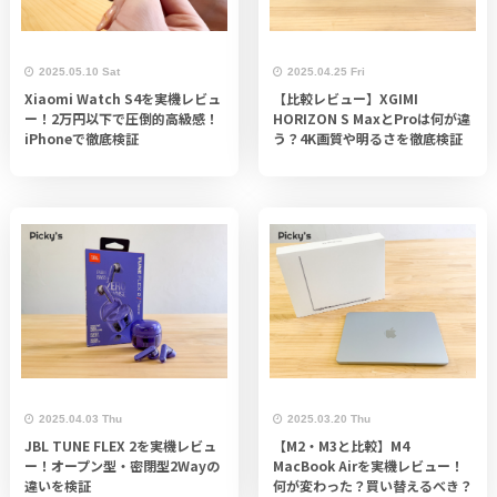
2025.05.10 Sat
2025.04.25 Fri
Xiaomi Watch S4を実機レビュ
【比較レビュー】XGIMI
ー！2万円以下で圧倒的高級感！
HORIZON S MaxとProは何が違
iPhoneで徹底検証
う？4K画質や明るさを徹底検証
2025.04.03 Thu
2025.03.20 Thu
JBL TUNE FLEX 2を実機レビュ
【M2・M3と比較】M4
ー！オープン型・密閉型2Wayの
MacBook Airを実機レビュー！
違いを検証
何が変わった？買い替えるべき？