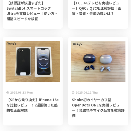
【顔認証が快適すぎた】
【TCL 4Kテレビを実機レビュ
SwitchBot スマートロック
ー】Q6C / Q7Cを比較評価！画
Ultraを実機レビュー！使い方・
質・音質・性能の違いは？
開錠スピードを検証
2025.06.23 Mon
2025.06.12 Thu
【SEから乗り換え】iPhone 16e
Shokz初のイヤーカフ型
を比較レビュー！2週間使った感
OpenDots ONEを実機レビュ
想を正直解説
ー！音漏れやマイク品質を徹底評
価