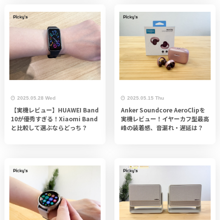
2025.05.28 Wed
2025.05.15 Thu
【実機レビュー】HUAWEI Band
Anker Soundcore AeroClipを
10が優秀すぎる！Xiaomi Band
実機レビュー！イヤーカフ型最高
と比較して選ぶならどっち？
峰の装着感、音漏れ・遅延は？