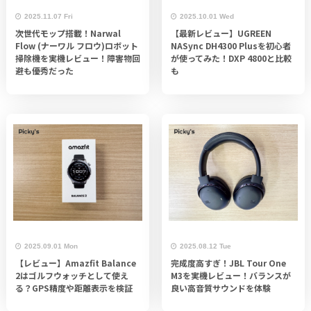
2025.11.07 Fri
2025.10.01 Wed
次世代モップ搭載！Narwal
【最新レビュー】UGREEN
Flow (ナーワル フロウ)ロボット
NASync DH4300 Plusを初心者
掃除機を実機レビュー！障害物回
が使ってみた！DXP 4800と比較
避も優秀だった
も
2025.09.01 Mon
2025.08.12 Tue
【レビュー】Amazfit Balance
完成度高すぎ！JBL Tour One
2はゴルフウォッチとして使え
M3を実機レビュー！バランスが
る？GPS精度や距離表示を検証
良い高音質サウンドを体験